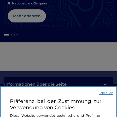
Nationalpark Gargano
Mehr erfahren
Informationen über die Seite
Schließen
Nützliche Links
Präferenz bei der Zustimmung zur
Verwendung von Cookies
Login
Diese Website verwendet technische und Profiling-