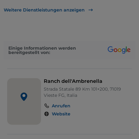
UnionPay über TheFork PAY
Weitere Dienstleistungen anzeigen
Visa
Haustiere erlaubt
Es wird Englisch gesprochen
Einige Informationen werden
bereitgestellt von:
Ranch dell'Ambrenella
Strada Statale 89 Km 101+200, 71019
Vieste FG, Italia
Anrufen
Website