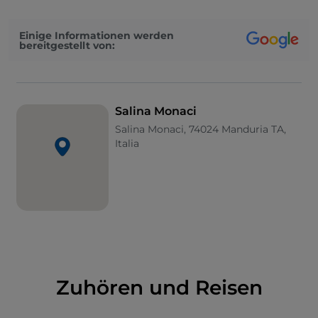
einer großen Anzahl von
Zugvögeln
, darunter
Flamingos, Kraniche und Stelzenläufer, ist ein idealer
Einige Informationen werden
Ort für Liebhaber der
Vogelbeobachtung
und
bereitgestellt von:
Naturfotografie.
Salina Monaci
Salina Monaci, 74024 Manduria TA,
Italia
Zuhören und Reisen