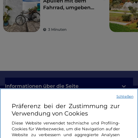
Apulien mit dem
Fahrrad, umgeben
von Trulli,
Olivenbäumen und
schmucken Dörfern
3 Minuten
Informationen über die Seite
Schließen
Nützliche Links
Präferenz bei der Zustimmung zur
Verwendung von Cookies
Login
Diese Website verwendet technische und Profiling-
Cookies für Werbezwecke, um die Navigation auf der
Bleiben wir in Kontakt
Website zu verbessern und aggregierte Analysen