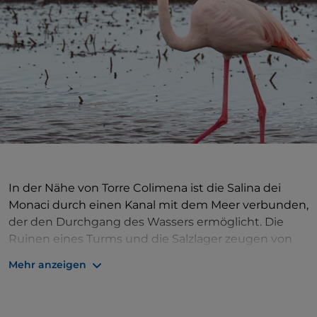
In der Nähe von Torre Colimena ist die Salina dei
Monaci durch einen Kanal mit dem Meer verbunden,
der den Durchgang des Wassers ermöglicht. Die
Ruinen eines Turms und die Salzlager zeugen von
der Vergangenheit eines blühenden Marktes. Rund
Mehr anzeigen
um das Gewässer besteht die Vegetation aus
Salzsteppen mit Queller und auf den Dünen aus
mediterraner Macchia. Das Salzwassergebiet,
Ziel