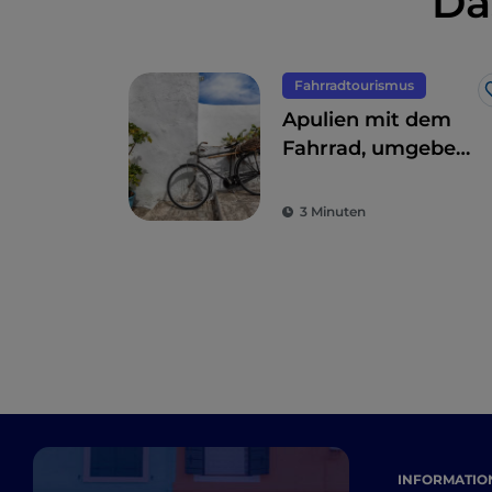
Da
Fahrradtourismus
Apulien mit dem
Fahrrad, umgeben
von Trulli,
Olivenbäumen und
3 Minuten
schmucken
Dörfern
INFORMATION