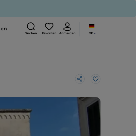
nen
DE
Suchen
Favoriten
Anmelden
Like