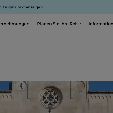
t.
Originaltext
anzeigen.
ernehmungen
Planen Sie Ihre Reise
Informatio