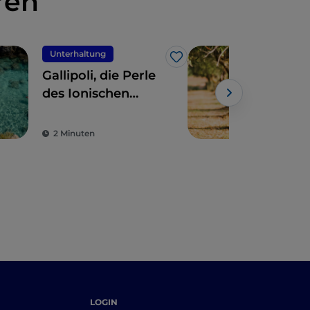
ren
Unterhaltung
Ess
Like
Gallipoli, die Perle
Oli
des Ionischen
Gol
Meeres
2 Minuten
1 M
LOGIN