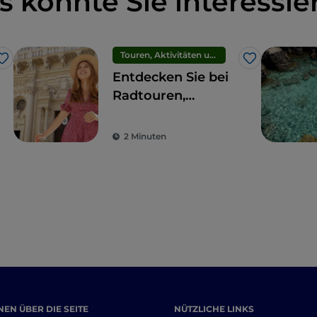
s könnte Sie interessie
Touren, Aktivitäten und Erlebnisse
Like
Like
Entdecken Sie bei
Radtouren,
Kochkursen und
Mittagessen zu
2 Minuten
Hause die wahre
Seele von Lecce
EN ÜBER DIE SEITE
NÜTZLICHE LINKS