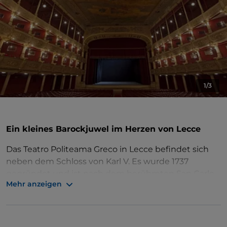
1/3
Ein kleines Barockjuwel im Herzen von Lecce
Das Teatro Politeama Greco in Lecce befindet sich
neben dem Schloss von Karl V. Es wurde 1737
gegründet und ist nach dem berühmten San Carlo
Mehr anzeigen
in Neapel das zweitgrößte Theater Süditaliens. Es
bietet Opern- und Sinfonieaufführungen und
ist als
Traditionstheater anerkannt.
Seit 1979 steht es
unter
Denkmalschutz. Berühmte Namen der