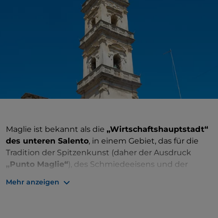
Maglie ist bekannt als die
„Wirtschaftshauptstadt“
des unteren Salento
, in einem Gebiet, das für die
Tradition der Spitzenkunst (daher der Ausdruck
„Punto Maglie“
), des Schmiedeeisens und der
Gastronomie bekannt ist. Der Staatsmann
Aldo
Mehr anzeigen
Moro stammt aus dem Dorf
: Eine Statue erinnert
heute vor dem Haus der Familie an ihn. Von
besonderem künstlerischen und architektonischen