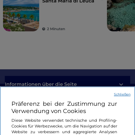
Santa Maria di Leuca
2 Minuten
Informationen über die Seite
Schließen
Nützliche Links
Präferenz bei der Zustimmung zur
Verwendung von Cookies
Login
Diese Website verwendet technische und Profiling-
Cookies für Werbezwecke, um die Navigation auf der
Bleiben wir in Kontakt
Website zu verbessern und aggregierte Analysen