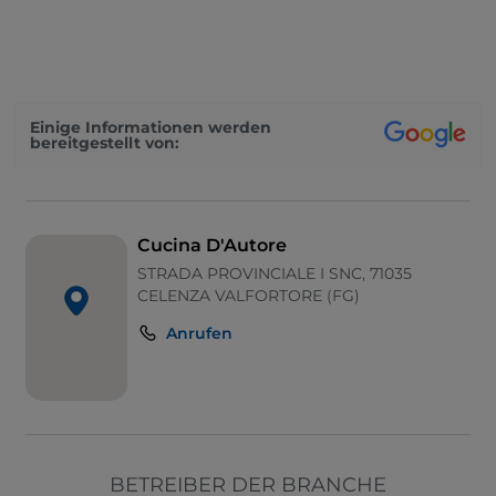
WLAN
Parkplatz
Nichtraucher
Einige Informationen werden
bereitgestellt von:
Mastercard
Geldautomat
Zum Mitnehmen
Cucina D'Autore
STRADA PROVINCIALE I SNC, 71035
CELENZA VALFORTORE (FG)
Anrufen
BETREIBER DER BRANCHE