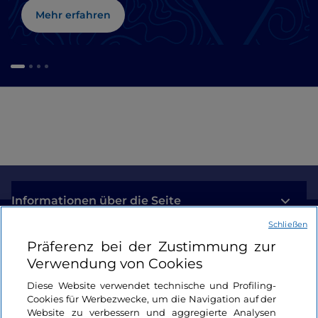
Mehr erfahren
Informationen über die Seite
Schließen
Nützliche Links
Präferenz bei der Zustimmung zur
Verwendung von Cookies
Login
Diese Website verwendet technische und Profiling-
Cookies für Werbezwecke, um die Navigation auf der
Bleiben wir in Kontakt
Website zu verbessern und aggregierte Analysen