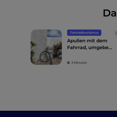
Da
Fahrradtourismus
Apulien mit dem
Fahrrad, umgeben
von Trulli,
Olivenbäumen und
3 Minuten
schmucken
Dörfern