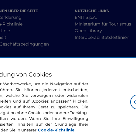
EN ÜBER DIE SEITE
NÜTZLICHE LINKS
zerklärung
ENIT S.p.A.
-Richtlinie
Ministerium für Tourismus
linie
Open Library
heit
Interoperabilitätsleitlinien
 Geschäftsbedingungen
BLEIBEN WIR IN KONTAKT
dung von Cookies
ür Werbezwecke, um die Navigation auf der
ühren. Sie können jederzeit entscheiden,
n, welche Sie verweigern oder widerrufen
ifen und auf „Cookies anpassen“ klicken.
ookies auf Ihrem Gerät zu speichern. Die
avigation ohne Cookies oder andere Tracking-
alten werden. Wenn Sie Ihre Einwilligung
sierten Inhalten auf der Grundlage Ihrer
nden Sie in unserer
Cookie-Richtlinie