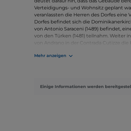
deutet darauf hin, dass das Gebäude bere
Verteidigungs- und Wohnsitz geplant war,
veranlassten die Herren des Dorfes eine
Dorfes befindet sich die Dominikanerkirc
von Antonio Saraceni (1489) befindet, e
von den Türken (1481) teilnahm. Weiter i
von Andrano in der Contrada Cutizze die 
byzantinischer Gemälde. Darüber hinaus 
Mehr anzeigen
einem smaragdgrünen Meer zu einem wun
Einige Informationen werden bereitgestel