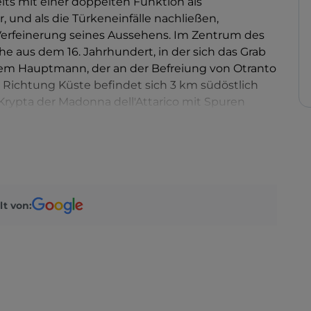
its mit einer doppelten Funktion als
 und als die Türkeneinfälle nachließen,
 Verfeinerung seines Aussehens. Im Zentrum des
he aus dem 16. Jahrhundert, in der sich das Grab
inem Hauptmann, der an der Befreiung von Otranto
n Richtung Küste befindet sich 3 km südöstlich
Krypta der Madonna dell'Attarico mit Spuren
lädt Marina di Andrano mit Klippen, Buchten und
derbaren Bad in der Adria ein.
lt von: