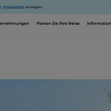
t.
Originaltext
anzeigen.
ernehmungen
Planen Sie Ihre Reise
Informatio