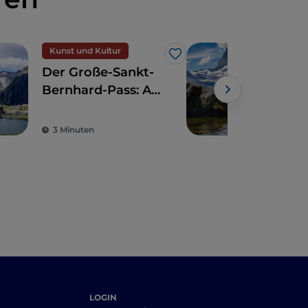
Kunst und Kultur
Ber
Like
Der Große-Sankt-
Die
Bernhard-Pass: Auf
des
den Spuren der
Powe
Pilger
3 Minuten
3 M
LOGIN