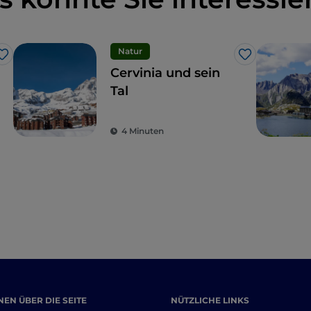
Natur
Like
Like
Cervinia und sein
Tal
4 Minuten
EN ÜBER DIE SEITE
NÜTZLICHE LINKS