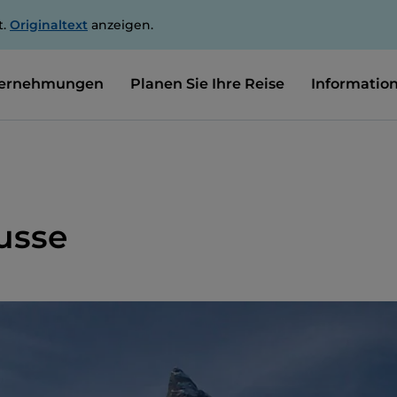
t.
Originaltext
anzeigen.
ernehmungen
Planen Sie Ihre Reise
Informatio
usse