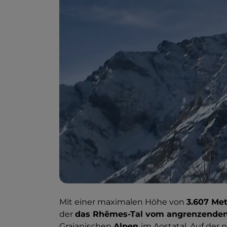
Mit einer maximalen Höhe von
3.607 Met
der
das Rhêmes-Tal vom angrenzenden 
Graianischen
Alpen
im Aostatal. Auf der 