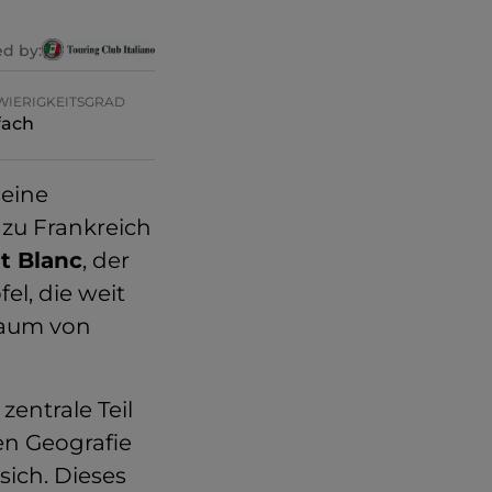
d by:
WIERIGKEITSGRAD
fach
seine
 zu Frankreich
t Blanc
, der
el, die weit
raum von
entrale Teil
en Geografie
sich. Dieses