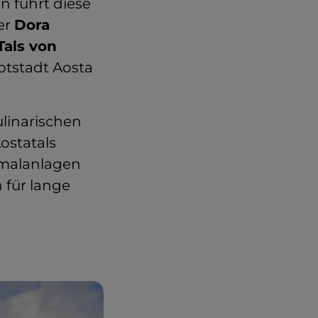
n führt diese
er
Dora
Tals von
ptstadt Aosta
ulinarischen
ostatals
malanlagen
 für lange