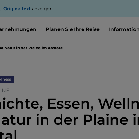
t.
Originaltext
anzeigen.
ernehmungen
Planen Sie Ihre Reise
Informatio
d Natur in der Plaine im Aostatal
llness
AINE
ichte, Essen, Well
atur in der Plaine 
tal