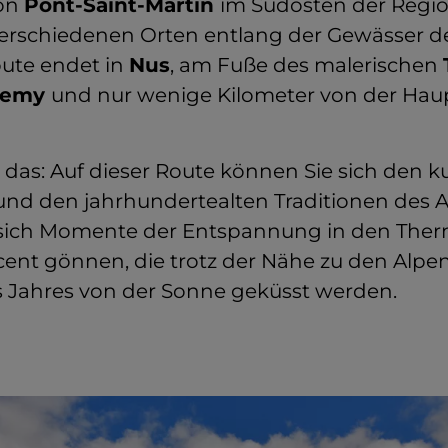
on
Pont-Saint-Martin
im Südosten der Regio
verschiedenen Orten entlang der Gewässer d
oute endet in
Nus
, am Fuße des malerischen
élemy
und nur wenige Kilometer von der Hau
 das: Auf dieser Route können Sie sich den k
 und den jahrhundertealten Traditionen des A
ich Momente der Entspannung in den Ther
cent gönnen, die trotz der Nähe zu den Alpen
 Jahres von der Sonne geküsst werden.