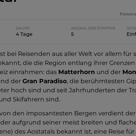
Powere
DAUER
ANZAHL DER ETAPPEN
SCH
4 Tage
5
Ein
st bei Reisenden aus aller Welt vor allem für 
ekannt, die die Region entlang ihrer Grenzen
eiz einrahmen: das
Matterhorn
und der
Mon
nd der
Gran Paradiso
, die berühmtesten Gipf
ter hoch sind und seit Jahrhunderten der T
und Skifahrern sind.
 von den imposantesten Bergen verdient der z
, der aufgrund seiner meist breiten und flach
ene) des Aostatals bekannt ist, eine Reise für 