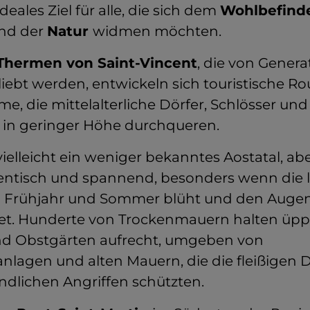
ideales Ziel für alle, die sich dem
Wohlbefind
nd der
Natur
widmen möchten.
Thermen von Saint-Vincent
, die von Gener
iebt werden, entwickeln sich touristische Ro
, die mittelalterliche Dörfer, Schlösser und
 in geringer Höhe durchqueren.
vielleicht ein weniger bekanntes Aostatal, ab
entisch und spannend, besonders wenn die l
m Frühjahr und Sommer blüht und den Auge
tet. Hunderte von Trockenmauern halten üpp
d Obstgärten aufrecht, umgeben von
nlagen und alten Mauern, die die fleißigen D
ndlichen Angriffen schützten.