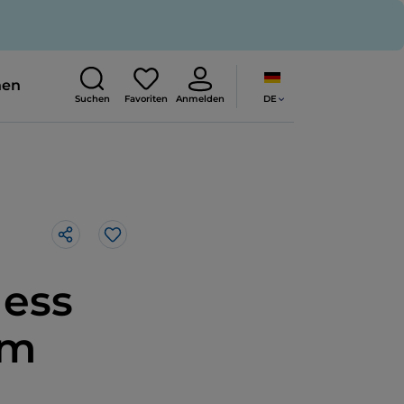
nen
DE
Suchen
Favoriten
Anmelden
Like
ness
im