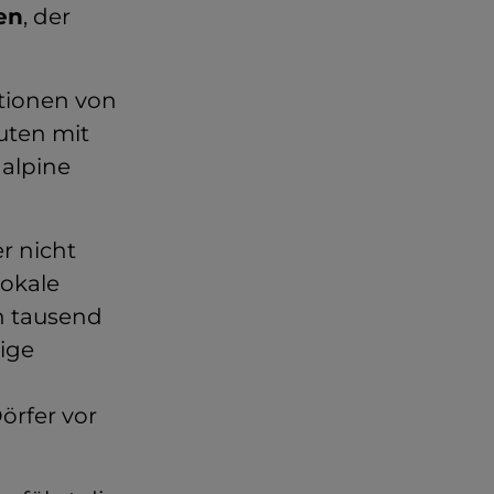
en
, der
ationen von
uten mit
 alpine
er nicht
okale
n tausend
ige
örfer vor