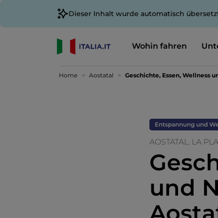
Dieser Inhalt wurde automatisch übersetz
Wohin fahren
Unt
Home
Aostatal
Geschichte, Essen, Wellness un
Entspannung und We
AOSTATAL. LA PL
Gesch
und N
Aosta