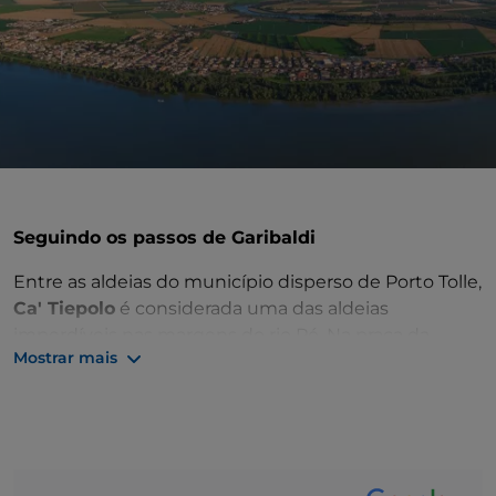
Seguindo os passos de Garibaldi
Entre as aldeias do município disperso de Porto Tolle,
Ca' Tiepolo
é considerada uma das aldeias
imperdíveis nas margens do rio Pó. Na praça da
Mostrar mais
Câmara Municipal, admire o
monumento
dedicado
ao
patriota Angelo Brunetti
, conhecido como
Ciceruacchio, que foi fuzilado na planície de
inundação de Ca' Tiepolo. Era 10 de agosto de 1849 e,
partindo de Roma, Ciceruacchio teve de chegar a
Veneza com outros patriotas liderados por Garibaldi.