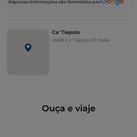
Algumas informações são fornecidas por:
Foi nessa ocasião que o general teve de parar devido
à morte da sua amada Anita, enquanto Brunetti
continuou com os outros homens, encontrando a
morte ali mesmo, entre a margem do rio e a sua
Ca' Tiepolo
barragem.
45018 Ca' Tiepolo RO, Italia
Ao caminhar por estas terras, poderá sentir-se parte
da história. No entanto, não negligencie os prazeres
do paladar e não perca uma fatia da típica
Torta
Sabbiosa
ou da
omelete de radicchio
perfumada
com açafrão.
Ouça e viaje