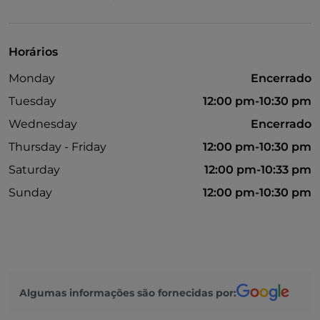
Fala-se inglês
Mastercard
Horários
PayPal
Monday
Encerrado
Parque de estacionamento
Tuesday
12:00 pm-10:30 pm
Visa
Wednesday
Encerrado
Wi-Fi
Thursday - Friday
12:00 pm-10:30 pm
Saturday
12:00 pm-10:33 pm
Sunday
12:00 pm-10:30 pm
Algumas informações são fornecidas por: