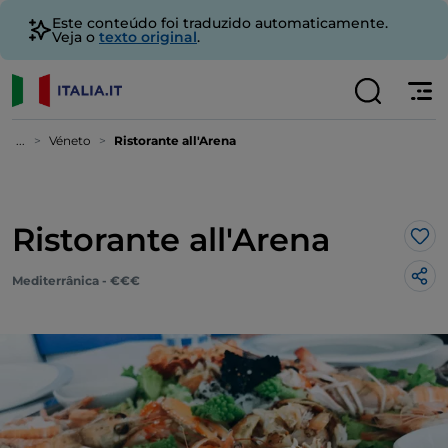
Este conteúdo foi traduzido automaticamente.
Veja o
texto original
.
...
Véneto
Ristorante all'Arena
Ristorante all'Arena
Gos
Mediterrânica - €€€