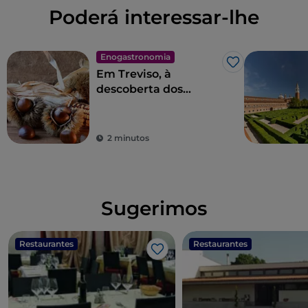
Poderá interessar-lhe
Enogastronomia
Gosto
Em Treviso, à
descoberta dos
Castanhos de
Monfenera IGP
2 minutos
Sugerimos
Restaurantes
Restaurantes
Gosto