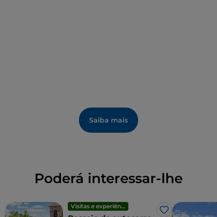
principal ocupação das jovens de famílias nobres
destinadas à vida claustral, consagradas no
convento
beneditino de Santa Maria das Monjas
. Depois, a
aprendizagem da renda de bilros, transmitida de
mãe para filha, passou a fazer parte da tradição
doméstica. Uma secção do Museu Cívico da
Memória e História é dedicada às rendas de Isérnia.
Saiba mais
Poderá interessar-lhe
Visitas e experiências
Gosto