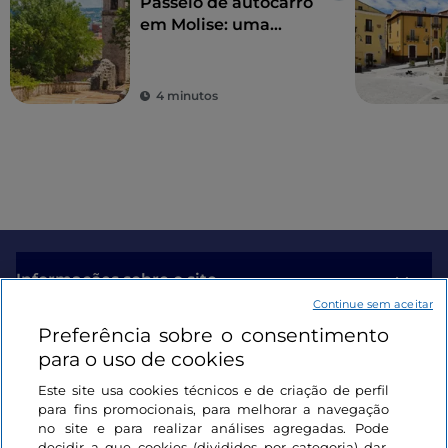
Passeio de autocarro
em Molise: uma
viagem ecológica
pelas maravilhas da
região
4 minutos
Informações sobre o site
Continue sem aceitar
Preferência sobre o consentimento
Ligações úteis
para o uso de cookies
Este site usa cookies técnicos e de criação de perfil
Iniciar sessão
para fins promocionais, para melhorar a navegação
no site e para realizar análises agregadas. Pode
Mantenha-se em contacto
decidir a que cookies (divididos por categoria) dar,