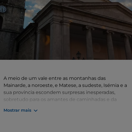
A meio de um vale entre as montanhas das
Mainarde, a noroeste, e Matese, a sudeste, Isérnia e a
sua província escondem surpresas inesperadas,
sobretudo para os amantes de caminhadas e da
natureza. Embora não esteja certamente no topo da
Mostrar mais
lista dos destinos mais populares, a cidade orgulha-
se da presença de importantes atrações culturais,
como o
Museu Nacional do Paleolítico
e a