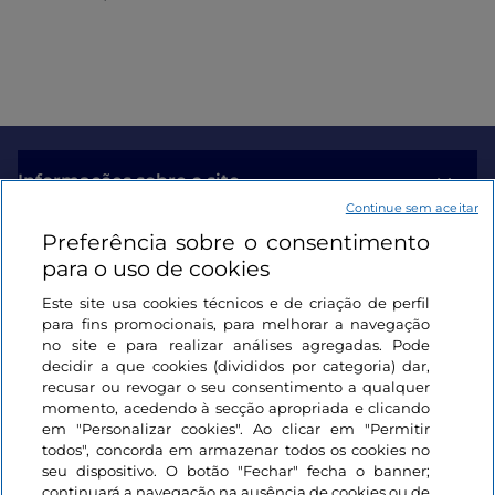
internacional
Informações sobre o site
Continue sem aceitar
Preferência sobre o consentimento
Ligações úteis
para o uso de cookies
Este site usa cookies técnicos e de criação de perfil
Iniciar sessão
para fins promocionais, para melhorar a navegação
no site e para realizar análises agregadas. Pode
Mantenha-se em contacto
decidir a que cookies (divididos por categoria) dar,
recusar ou revogar o seu consentimento a qualquer
momento, acedendo à secção apropriada e clicando
em "Personalizar cookies". Ao clicar em "Permitir
todos", concorda em armazenar todos os cookies no
seu dispositivo. O botão "Fechar" fecha o banner;
continuará a navegação na ausência de cookies ou de