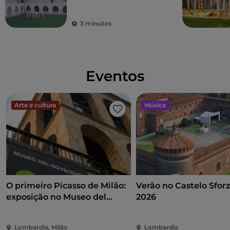
Ciência e Tecnologia
Leonardo da Vinci em
3 minutos
Milão
Eventos
Arte e cultura
Música
Gosto
O primeiro Picasso de Milão:
Verão no Castelo Sfor
exposição no Museo del
2026
Novecento entre arte,
política e compromisso
Lombardia, Milão
Lombardia