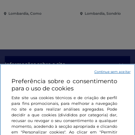
contemporânea entre vilas e
coração da cidade
jardins no Lago de Como
Lombardia, Como
Lombardia, Sondrio
Informações sobre o site
Continue sem aceitar
Preferência sobre o consentimento
Ligações úteis
para o uso de cookies
Este site usa cookies técnicos e de criação de perfil
Iniciar sessão
para fins promocionais, para melhorar a navegação
no site e para realizar análises agregadas. Pode
Mantenha-se em contacto
decidir a que cookies (divididos por categoria) dar,
recusar ou revogar o seu consentimento a qualquer
momento, acedendo à secção apropriada e clicando
em "Personalizar cookies". Ao clicar em "Permitir