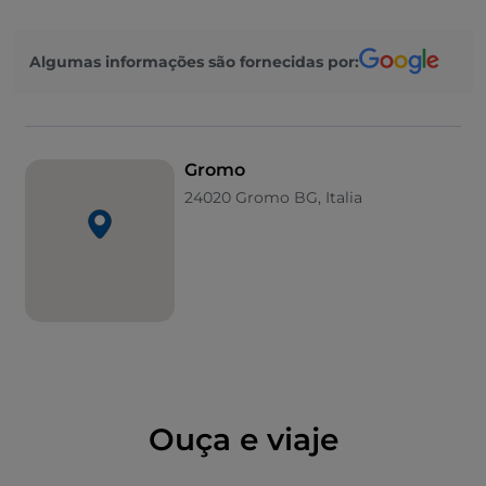
torno da praça central embelezada por uma fonte do
século XVI. A praça tem vista para o
Palácio
Algumas informações são fornecidas por:
Municipal
do século XV, o antigo
Castelo Ginami
e a
igreja de São Gregório
. Descendo, encontra-se a
Igreja
paroquial do século XIV, com as Portas das
Relíquias e a grade de ferro forjado para aceder ao
Gromo
Batistério.
24020 Gromo BG, Italia
Na aldeia de Spiazzi, o
Parque Suspenso na Floresta
é o lugar ideal para toda a família passar um dia ao ar
livre cheio de diversão, desporto e relaxamento. Um
produto típico da aldeia é o
queijo do Vale Seriana
.
Ouça e viaje