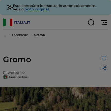
Este conteúdo foi traduzido automaticamente.
Veja o
texto original
.
...
Lombardia
Gromo
Gromo
Gos
Powered by: