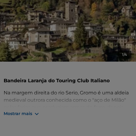
1/4
Bandeira Laranja do Touring Club Italiano
Na margem direita do rio Serio, Gromo é uma aldeia
medieval outrora conhecida como o "aço de Milão"
pelas forjas que produziam armas de ferro, depois
Mostrar mais
destruídas por uma inundação.
A parte superior da povoação, com casas de pedra
abertas por lógias e varandas, desenvolve-se em