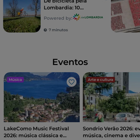
De bicicleta pela
Lombardia: 10
itinerários em família
Powered by:
7 minutos
Eventos
Música
Arte e cultura
Gosto
LakeComo Music Festival
Sondrio Verão 2026: e
2026: música clássica e
música, cinema e dive