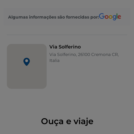
pastelaria Lanfranchi, um lugar histórico que hoje é
multimarca e ainda famoso pela produção artesanal.
Algumas informações são fornecidas por:
Mas a mostarda também domina a Via Solferino:
Fieschi produz esta especialidade desde 1867.
O bairro acumula muitos mais séculos de história
porque, praticamente à mesma altura das padarias
Via Solferino
opostas, encontra-se (na cave do número 33) um
Via Solferino, 26100 Cremona CR,
trecho sobrevivente da estrada "basolata"
Italia
(pavimentada com pedra polida) romana. O adjetivo
refere-se ao tipo de pavimentação das estradas
principais para as tornarem mais transitáveis e
duradouras. Os "bàsoli" são, na verdade, lajes de
pedra polida, com a face inferior em forma de cunha
presa no solo. Em termos de antiguidade, Cremona
foi fundada em 218 a.C.
Ouça e viaje
O troço viário pavimentado, que nos melhores
meses do ano pode ser visitado graças aos