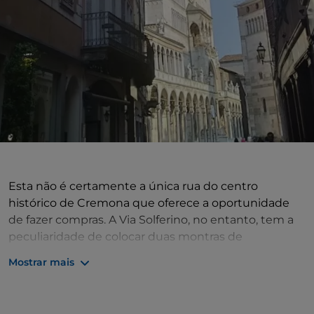
Esta não é certamente a única rua do centro
histórico de Cremona que oferece a oportunidade
de fazer compras. A Via Solferino, no entanto, tem a
peculiaridade de colocar duas montras de
gastronomia uma à frente da outra, que para os
Mostrar mais
cidadãos são mais duas marcas da sua identidade.
No número 25 fica a loja Sperlari, como diriam os
ingleses "
established in 1836
", e no número 30 a