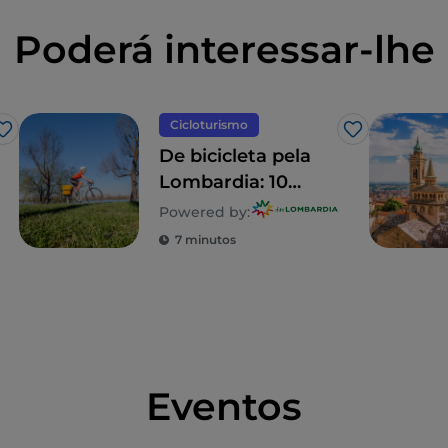
Poderá interessar-lhe
Cicloturismo
Gosto
Gosto
De bicicleta pela
Lombardia: 10
itinerários em
Powered by:
família
7 minutos
Eventos