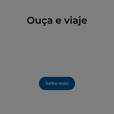
procissão, e o
Ardesio DiVino
(em agosto), um
 e produtos típicos da região.
Ouça e viaje
Saiba mais