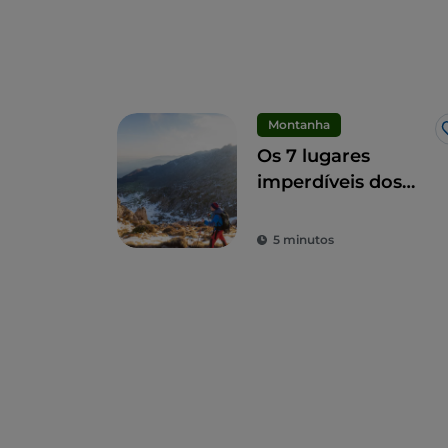
Montanha
Os 7 lugares
imperdíveis dos
Alpes Orobie
Bergamasche
5 minutos