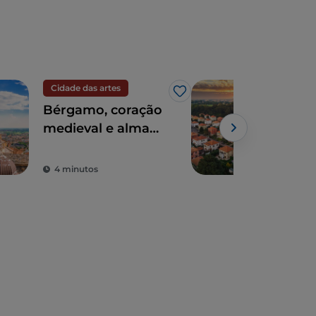
Cidade das artes
UN
Gosto
Bérgamo, coração
A al
medieval e alma
de 
contemporânea
4 minutos
4 m