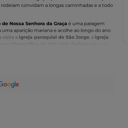
a rodeiam convidam a longas caminhadas e a todo
o de Nossa Senhora da Graça
é uma paragem
do a uma aparição mariana e acolhe ao longo do ano
visita a
igreja paroquial de São Jorge
, a
igreja
seu Etnográfico do Alto Vale Seriana
oferece
 as atividades das suas gentes ao longo dos
eia pode ser descoberta através de trilhos e
e Orobie
ou a
Alta Via delle Grazie
, ou ainda de
ana
. A localidade de
Valcanale
, envolta em verde e
lmente uma visita.
Crudo del Botto
, um
presunto cru
de alta
que reflete a rica tradição queijeira do Vale
Aparição
(23 de junho), que celebra o milagre de