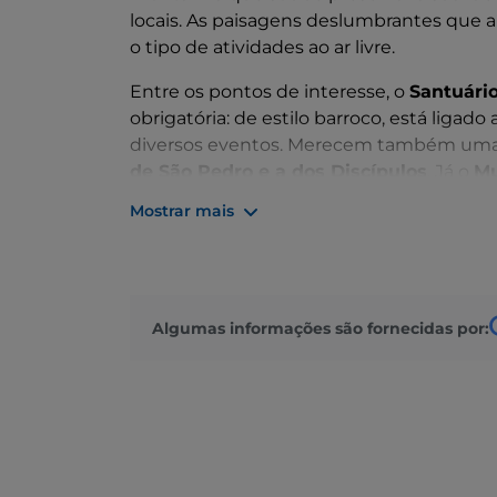
locais. As paisagens deslumbrantes que 
o tipo de atividades ao ar livre.
Entre os pontos de interesse, o
Santuári
obrigatória: de estilo barroco, está liga
diversos eventos. Merecem também uma 
de São Pedro e a dos Discípulos
. Já o
Mu
um olhar aprofundado sobre o território e
Mostrar mais
tempos.
A natureza deslumbrante que rodeia a ald
percursos pedestres como o
Anello dell
bicicleta
, pela
ciclovia do Alto Vale Seri
Algumas informações são fornecidas por:
paisagens típicas dos Alpes, merece igua
Entre os produtos típicos, destacam-se o
qualidade, e o
Formai de Mut
, um queijo 
Seriana.
Entre os eventos, destaca-se a
Festa da 