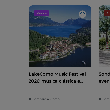
Música
Ar
Gosto
LakeComo Music Festival
Sond
2026: música clássica e
even
contemporânea entre vilas
dive
e jardins no Lago de Como
cida
Lombardia, Como
Lomb