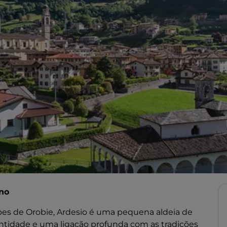
ano
lpes de Orobie, Ardesio é uma pequena aldeia de
ntidade e uma ligação profunda com as tradições