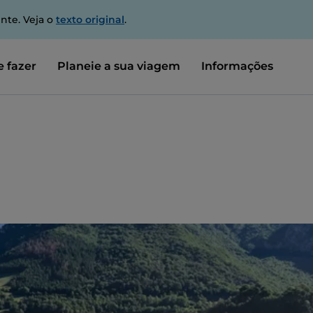
nte. Veja o
texto original
.
 fazer
Planeie a sua viagem
Informações