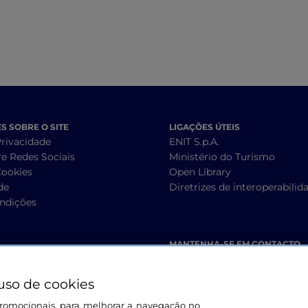
 SOBRE O SITE
LIGAÇÕES ÚTEIS
Privacidade
ENIT S.p.A.
re Redes Sociais
Ministério do Turismo
Cookies
Open Library
de
Diretrizes de interoperabilid
ndições
MANTENHA-SE EM CONTACTO
uso de cookies
s promocionais, para melhorar a navegação no