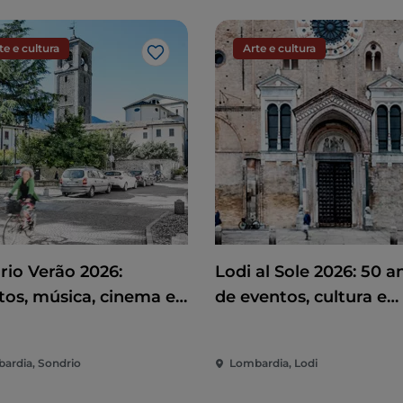
te e cultura
Arte e cultura
Gosto
rio Verão 2026:
Lodi al Sole 2026: 50 a
tos, música, cinema e
de eventos, cultura e
rsão no coração da
espetáculo no coração
de
Lodi
ardia, Sondrio
Lombardia, Lodi