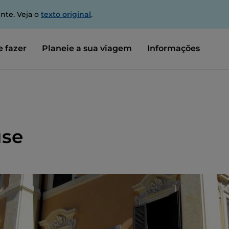
nte. Veja o
texto original
.
 fazer
Planeie a sua viagem
Informações
use