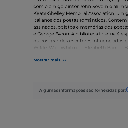
com o amigo pintor John Severn e ali morr
Keats-Shelley Memorial Association, um 
italianos dos poetas românticos. Contém
assinados, objetos e memórias dos poetas
e George Byron. A biblioteca interna é esp
outros grandes escritores influenciados 
Wilde, Walt Whitman, Elizabeth Barrett B
Dos terraços do primeiro e segundo anda
Mostrar mais
Praça de Espanha.
Algumas informações são fornecidas por: