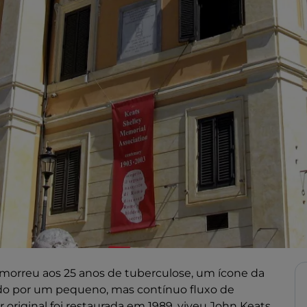
orreu aos 25 anos de tuberculose, um ícone da
tado por um pequeno, mas contínuo fluxo de
 original foi restaurada em 1989, viveu John Keats