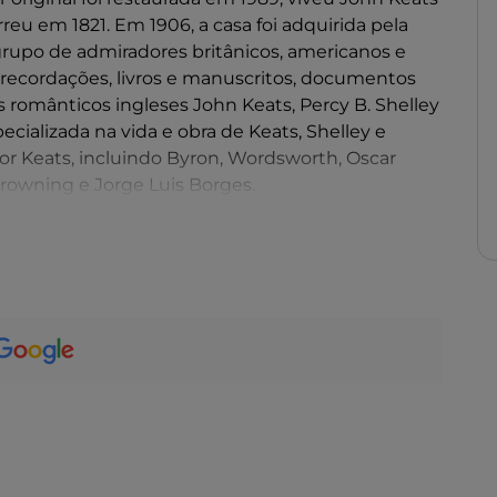
eu em 1821. Em 1906, a casa foi adquirida pela
grupo de admiradores britânicos, americanos e
 recordações, livros e manuscritos, documentos
 românticos ingleses John Keats, Percy B. Shelley
ecializada na vida e obra de Keats, Shelley e
por Keats, incluindo Byron, Wordsworth, Oscar
rowning e Jorge Luis Borges.
res pode desfrutar de uma vista espetacular da