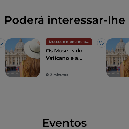
Poderá interessar-lhe
Museus e monumentos
Gosto
Gosto
Os Museus do
Vaticano e a
Capela Sistina,
maravilhas
3 minutos
incomparáveis no
mundo
Eventos