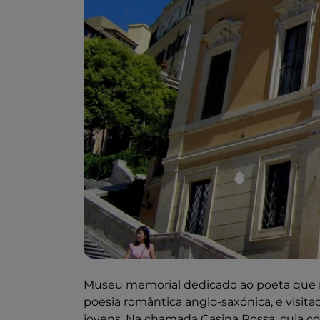
Museu memorial dedicado ao poeta que m
poesia romântica anglo-saxónica, e visi
jovens. Na chamada Casina Rossa, cuja cor