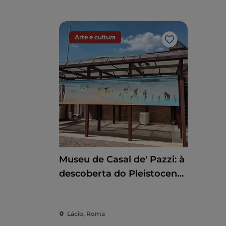
Arte e cultura
Gosto
Museu de Casal de' Pazzi: à
descoberta do Pleistoceno
através de um percurso
multissensorial
Lácio, Roma