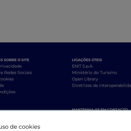
 SOBRE O SITE
LIGAÇÕES ÚTEIS
Privacidade
ENIT S.p.A.
re Redes Sociais
Ministério do Turismo
Cookies
Open Library
de
Diretrizes de interoperabilid
ndições
MANTENHA-SE EM CONTACTO
uso de cookies