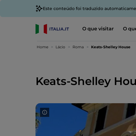
Este conteúdo foi traduzido automaticame
O que visitar
O que
Home
Lácio
Roma
Keats-Shelley House
Keats-Shelley Ho