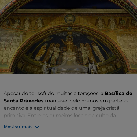
Apesar de ter sofrido muitas alterações, a
Basílica de
Santa Práxedes
manteve, pelo menos em parte, o
encanto e a espiritualidade de uma igreja cristã
primitiva. Entre os primeiros locais de culto da
cidade, tem o nome da
santa romana
que a fundou,
Mostrar mais
martirizada no século II. Práxedes era filha de
São