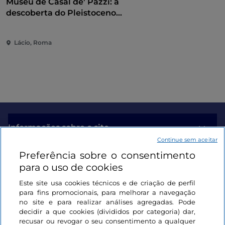
Museu de Casal de' Pazzi: à
descoberta do Pleistoceno
através de um percurso
multissensorial
Lácio, Roma
Informações sobre o site
Continue sem aceitar
Preferência sobre o consentimento
Ligações úteis
para o uso de cookies
Este site usa cookies técnicos e de criação de perfil
Iniciar sessão
para fins promocionais, para melhorar a navegação
no site e para realizar análises agregadas. Pode
Mantenha-se em contacto
decidir a que cookies (divididos por categoria) dar,
recusar ou revogar o seu consentimento a qualquer