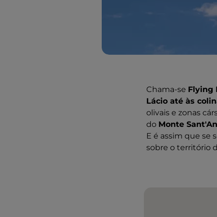
Chama-se
Flying 
Lácio até às coli
olivais e zonas cá
do
Monte Sant'An
E é assim que se 
sobre o território