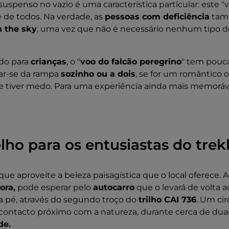
uspenso no vazio é uma característica particular: este "
 de todos. Na verdade, as
pessoas com deficiência
tam
n the sky
, uma vez que não é necessário nenhum tipo d
o para
crianças
, o "
voo do falcão peregrino
" tem pouc
çar-se da rampa
sozinho ou a dois
, se for um romântico 
e tiver medo. Para uma experiência ainda mais memoráv
ho para os entusiastas do trek
 aproveite a beleza paisagística que o local oferece. 
ora,
pode esperar pelo
autocarro
que o levará de volta 
r a pé, através do segundo troço do
trilho CAI 736
. Um ci
ontacto próximo com a natureza, durante cerca de duas
de.