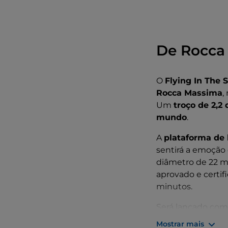
De Rocca
O
Flying In The 
Rocca Massima
,
Um
troço de 2,2
mundo
.
A
plataforma de
sentirá a emoção
diâmetro de 22 mi
aprovado e certif
minutos.
Será lançado com
máximo de
172 
Mostrar mais