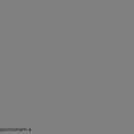
 uma altura
a intrigante,
idade
Le Feora
.
ma do solo
.
roporcionam a