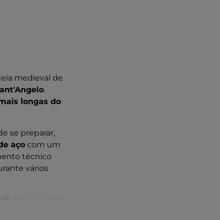
eia medieval de
ant'Angelo
.
mais longas do
de se preparar,
de aço
com um
mento técnico
rante vários
m/h
com um pico
 com que o
Flying