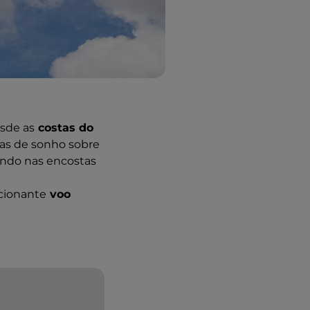
esde as
costas do
tas de sonho sobre
nando nas encostas
ocionante
voo