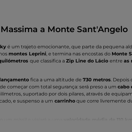
 Massima a Monte Sant'Angelo
Sky
é um trajeto emocionante, que parte da pequena ald
 nos
montes Leprini
, e termina nas encostas do
Monte S
 quilómetros
que classifica a
Zip Line do Lácio
entre
as 
 lançamento
fica a uma altitude de
730 metros
. Depois 
 de começar com total segurança: será preso a um
cabo 
límetros, suportado por dois pilares, através de equipa
icado, e suspenso a um
carrinho
que corre livremente du
o um míssil e viajará a uma
velocidade média de 110 k
km/h
. E é precisamente este pico de velocidade que faz