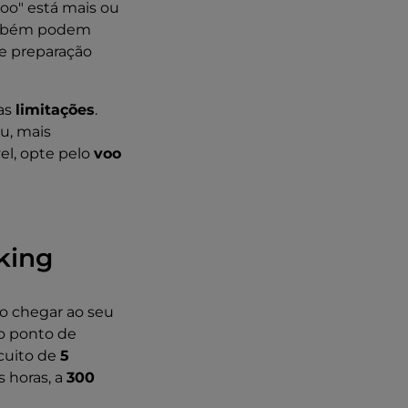
voo" está mais ou
bém podem
e preparação
as
limitações
.
ou, mais
el, opte pelo
voo
king
Ao chegar ao seu
ao ponto de
rcuito de
5
 horas, a
300