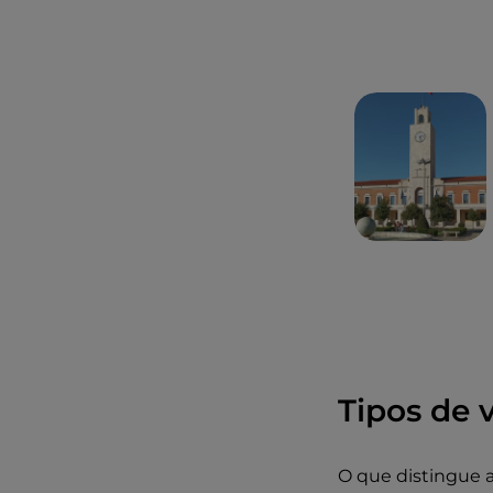
In The Sky seja
máxima de 310 met
entre luzes e som
Acabada a travess
Travará em segura
Tipos de 
O que distingue a