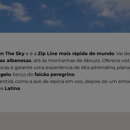
In The Sky
e é a
Zip Line mais rápida do mundo
. Vai d
nas albanesas
, até às montanhas de Abruzo. Oferece vis
rsicas e garante uma experiência de alta adrenalina, pla
gelo
, berço do
falcão peregrino
.
sentirá, como a ave de rapina em voo, depois de um em
 de
Latina
.