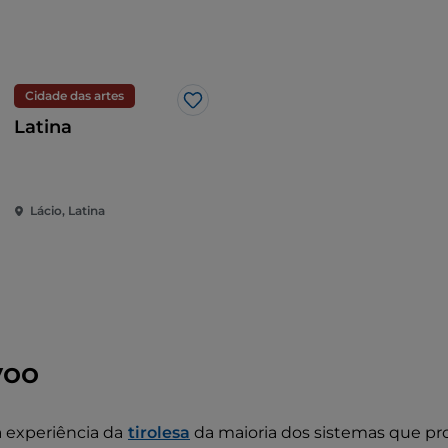
 uma das mais rápidas Zip Lines do mundo.
Suspenso a
ros acima do solo, o seu olhar vai abrir-se para uma vist
bras.
ia, aqui está o seu destino:
Monte Sant'Angelo,
na local
Cidade das artes
Gosto
nça e aterrará na
rampa de chegada a 380 metros aci
Latina
Lácio, Latina
voo
 experiência da
tirolesa
da maioria dos sistemas que p