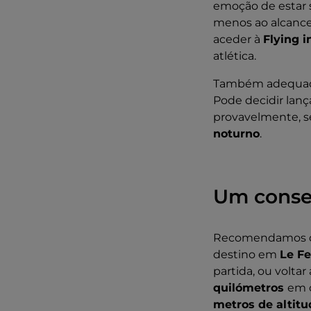
emoção de estar s
menos ao alcance
aceder à
Flying i
atlética.
Também adequad
Pode decidir lan
provavelmente, s
noturno
.
Um consel
Recomendamos que
destino em
Le Fe
partida, ou volta
quilómetros
em c
metros de altitu