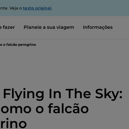
nte. Veja o
texto original
.
 fazer
Planeie a sua viagem
Informações
mo o falcão peregrino
 Flying In The Sky:
como o falcão
rino