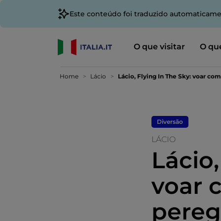
Este conteúdo foi traduzido automaticame
O que visitar
O que
Home
Lácio
Lácio, Flying In The Sky: voar co
Diversão
LÁCIO
Lácio,
voar 
pereg