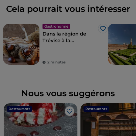
Cela pourrait vous intéresser
Gastronomie
J’aime
Dans la région de
Trévise à la
découverte des
châtaignes du
Monfenera IGP
2 minutes
Nous vous suggérons
Restaurants
Restaurants
J’aime