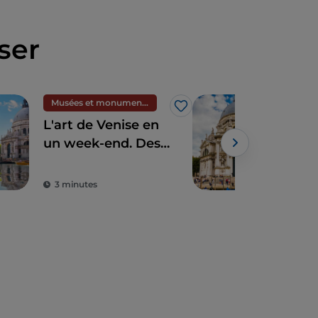
ser
Musées et monuments
Div
J’aime
L'art de Venise en
Curi
un week-end. Des
inso
musées, des
trad
galeries et des
vén
3 minutes
3 m
lieux d'exposition à
découvrir