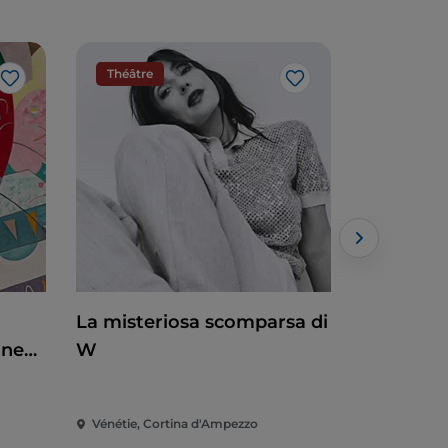
Théâtre
Musique
J’aime
J’aime
La misteriosa scomparsa di
Tramonto
une
W
Vénétie, Cortina d'Ampezzo
Vénétie, Co