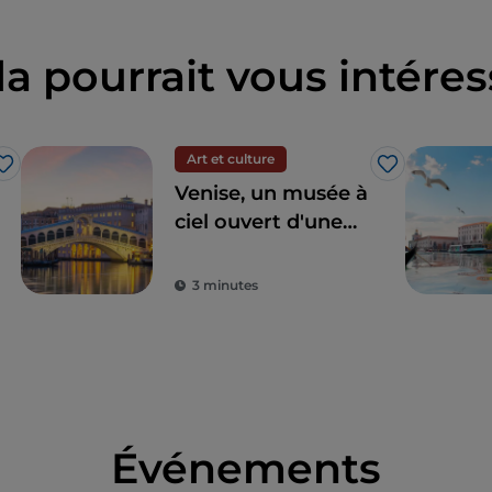
la pourrait vous intéres
Art et culture
J’aime
J’aime
Venise, un musée à
ciel ouvert d'une
tradition
millénaire.
3 minutes
Événements