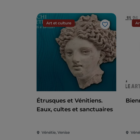
Art et culture
Ar
J’aime
Étrusques et Vénitiens.
Bien
Eaux, cultes et sanctuaires
Vénétie, Venise
Vénét