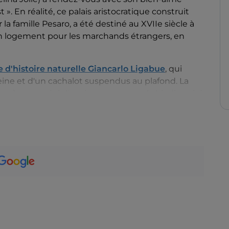
 ». En réalité, ce palais aristocratique construit
 la famille Pesaro, a été destiné au XVIIe siècle à
un logement pour les marchands étrangers, en
 d'histoire naturelle Giancarlo Ligabue
, qui
eine et d'un cachalot suspendus au plafond. La
egnùe reproduit l'environnement et la biodiversité
côte vénitienne, appelées
tegnùe
. Au deuxième
e l'
Ouranosaurus
nigeriensis
, un dinosaure mis
en Giancarlo Ligabue dans l'est du Niger, et les
pédition dans le haut Nil, dont une momie de
les.