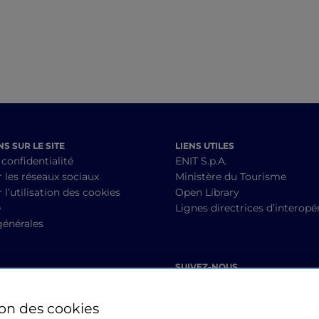
S SUR LE SITE
LIENS UTILES
 confidentialité
ENIT S.p.A.
r les réseaux sociaux
Ministère du Tourisme
 l’utilisation des cookies
Open Library
é
Lignes directrices d’interopér
générales
SUIVEZ-NOUS
ion des cookies