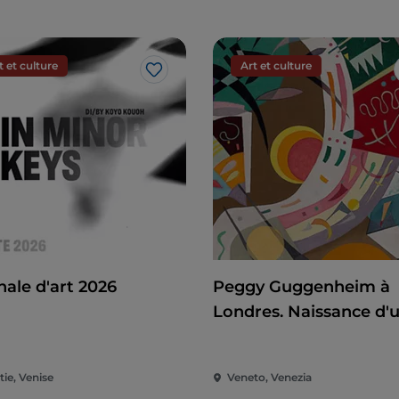
t et culture
Art et culture
J’aime
nale d'art 2026
Peggy Guggenheim à
Londres. Naissance d'
collectionneuse
ie, Venise
Veneto, Venezia