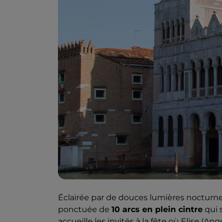
Éclairée par de douces lumières nocturnes
ponctuée de
10 arcs en plein cintre
qui 
accueille les invités à la fête où Elise (A