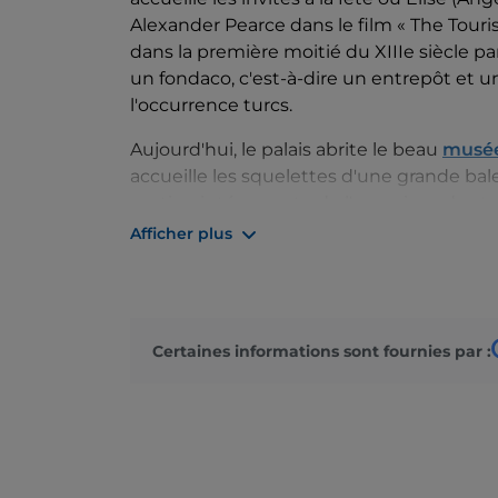
Alexander Pearce dans le film « The Tourist
dans la première moitié du XIIIe siècle par
un fondaco, c'est-à-dire un entrepôt et 
l'occurrence turcs.
Aujourd'hui, le palais abrite le beau
musée
accueille les squelettes d'une grande bal
section intéressante de l'aquarium des t
des formations rocheuses au large de la 
Afficher plus
étage, vous pourrez admirer le squelette d
au jour en 1973 par l'expédition du Véniti
découvertes faites en 1859 lors d'une ex
femme au visage doré entre deux crocodi
Certaines informations sont fournies par :