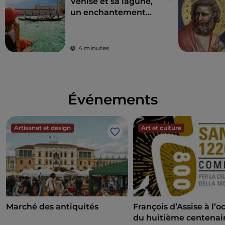
Venise et sa lagune,
historique, en satisfaisant toutes vos curiosités !
un enchantement
inouï
4 minutes
Événements
Artisanat et design
Art et culture
J’aime
Marché des antiquités
François d’Assise à l’o
du huitième centenair