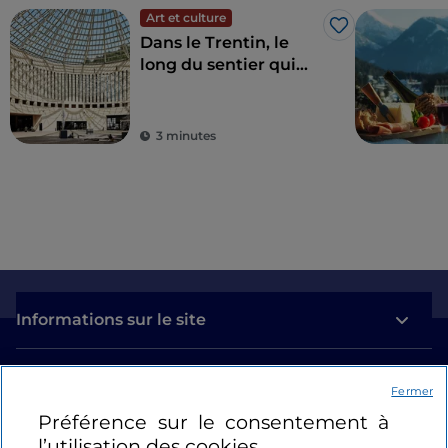
Art et culture
J’aime
Dans le Trentin, le
long du sentier qui
allie art et nature
3 minutes
Informations sur le site
Liens utiles
Fermer
Préférence sur le consentement à
Se connecter
l’utilisation des cookies