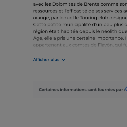
avec les Dolomites de Brenta comme somp
ressources et l'efficacité de ses services 
orange, par lequel le Touring club désigne
Cette petite municipalité d'un peu plus d'
région était habitée depuis le néolithiqu
Âge, elle a pris une certaine importance. 
appartenant aux comtes de Flavòn, qui fut
En revanche, au cimetière, survit le joyau qu
Afficher plus
Molveno conserve certaines parties médiév
que le palais Saracini baroque.
Au cours de votre séjour, vous pourrez v
Certaines informations sont fournies par :
nombreuses activités que l'on peut faire su
pittoresque Valle delle Seghe (« vallée des 
Taialacqua, ou faire des randonnées sur de
grâce aux remontées mécaniques de Molve
Cima Paganella. Le village est également un
petits peuvent en effet s'amuser dans le