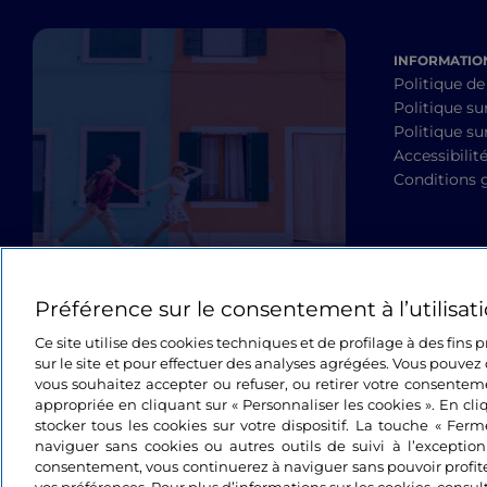
INFORMATION
Politique de
Politique su
Politique sur
Accessibilit
Conditions 
Préférence sur le consentement à l’utilisat
Ce site utilise des cookies techniques et de profilage à des fins
sur le site et pour effectuer des analyses agrégées. Vous pouvez 
vous souhaitez accepter ou refuser, ou retirer votre consente
appropriée en cliquant sur « Personnaliser les cookies ». En cli
stocker tous les cookies sur votre dispositif. La touche « Fer
naviguer sans cookies ou autres outils de suivi à l’exceptio
consentement, vous continuerez à naviguer sans pouvoir profit