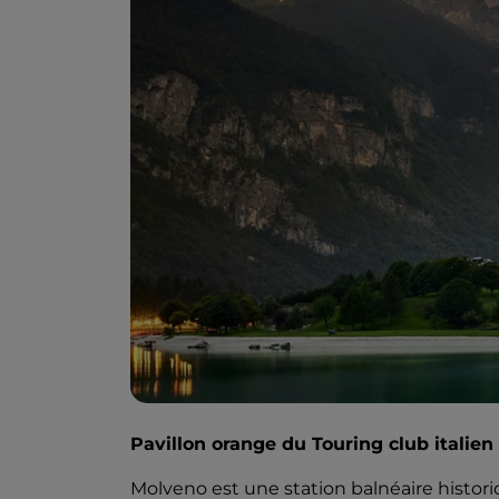
Pavillon orange du Touring club italien
Molveno est une station balnéaire histori