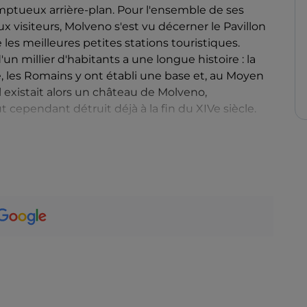
tueux arrière-plan. Pour l'ensemble de ses
aux visiteurs, Molveno s'est vu décerner le Pavillon
 les meilleures petites stations touristiques.
un millier d'habitants a une longue histoire : la
e, les Romains y ont établi une base et, au Moyen
Il existait alors un château de Molveno,
 cependant détruit déjà à la fin du XIVe siècle.
'est l'église S. Vigilio, datant du XIIIe siècle.
ales sous le portique de la Casa del Dazio, ainsi
ous promener autour du lac en profitant des
r ses rives, faire des excursions dans la
scies »), visiter l'ancienne scierie vénitienne
s parcours de via ferrata facilement accessibles
no Pradel et d'Andalo, en montant jusqu'à la
 véritable paradis pour les familles , les plus
s zones équipées près du lac, au
Forest Park de