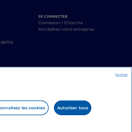
SE CONNECTER
Connexion / S’inscrire
Accréditez votre entreprise
abilité
Fermer
onnalisez les cookies
Autoriser tous