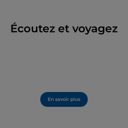
le
sentier Sciury
ou encore sur la
Pumptrack
.
Écoutez et voyagez
En savoir plus