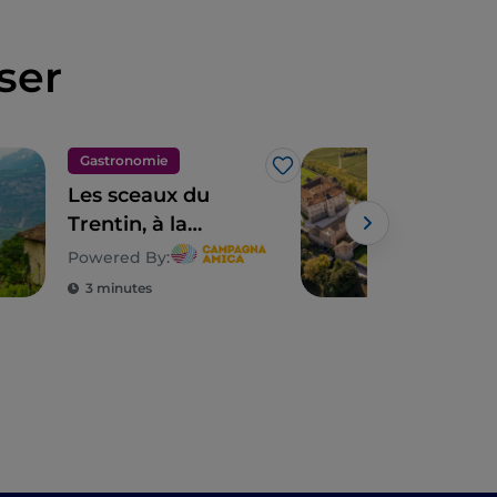
ser
Gastronomie
Mon
J’aime
Les sceaux du
Tren
Trentin, à la
découverte de la
Powered By:
biodiversité
3 minutes
3 m
paysanne entre
vallées et
montagnes