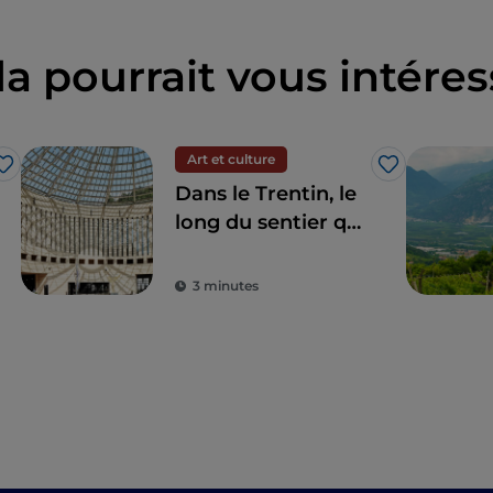
la pourrait vous intéres
Art et culture
J’aime
J’aime
Dans le Trentin, le
long du sentier qui
allie art et nature
3 minutes