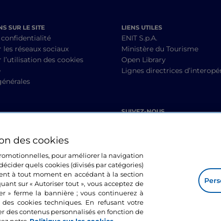
S SUR LE SITE
LIENS UTILES
 confidentialité
ENIT S.p.A.
r les réseaux sociaux
Ministère du Tourisme
 l’utilisation des cookies
Open Library
é
Lignes directrices d’interopér
générales
SUIVEZ-NOUS
ion des cookies
 promotionnelles, pour améliorer la navigation
décider quels cookies (divisés par catégories)
ment à tout moment en accédant à la section
Pers
quant sur « Autoriser tout », vous acceptez de
mer » ferme la bannière ; vous continuerez à
n des cookies techniques. En refusant votre
er des contenus personnalisés en fonction de