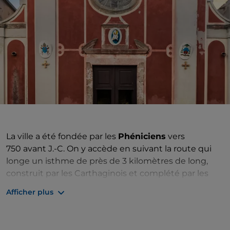
La ville a été fondée par les
Phéniciens
vers
750 avant J.-C. On y accède en suivant la route qui
longe un isthme de près de 3 kilomètres de long,
construit par les Carthaginois et complété par les
Romains, qui relie l'île de Sant'Antìoco à l'île
Afficher plus
principale. À droite de la route, juste avant le pont
moderne, se trouvent les ruines du pont romain à
plusieurs arches qui indiquent la route d'origine.