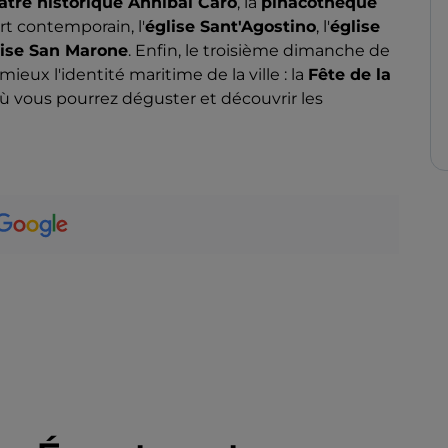
âtre historique Annibal Caro
, la
pinacothèque
rt contemporain, l'
église Sant'Agostino
, l'
église
lise San Marone
. Enfin, le troisième dimanche de
ieux l'identité maritime de la ville : la
Fête de la
où vous pourrez déguster et découvrir les