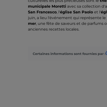
culturelles les plus précieuses sont le
thé
municipale Moretti
avec sa collection d'a
San Francesco
, l'
église San Paolo
et l'
ég
juin, a lieu l'événement qui représente le m
mer
, une fête de saveurs et de parfums 
anciennes recettes locales.
Certaines informations sont fournies par :