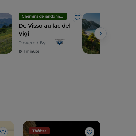
Chemins de randonnée
Mer
J’aime
De Visso au lac del
La 
Vigi
Mez
10 s
Powered By:
Riv
1 minute
2 m
Théâtre
J’aime
J’aime