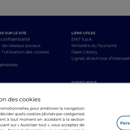
S SUR LE SITE
LIENS UTILES
 confidentialité
ENIT S.p.A.
r les réseaux sociaux
Ministère du Tourisme
 l’utilisation des cookies
Open Library
é
Lignes directrices d’interopér
générales
SUIVEZ-NOUS
ion des cookies
 promotionnelles, pour améliorer la navigation
décider quels cookies (divisés par catégories)
ment à tout moment en accédant à la section
Pers
quant sur « Autoriser tout », vous acceptez de