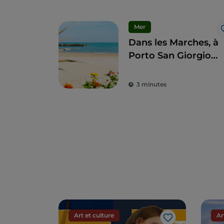
Mer
Dans les Marches, à
Porto San Giorgio
pour une
immersion dans les
3 minutes
traditions
Art et culture
Ar
J’aime