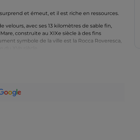
 surprend et émeut, et il est riche en ressources.
e velours, avec ses 13 kilomètres de sable fin,
are, construite au XIXe siècle à des fins
ment symbole de la ville est la Rocca Roveresca,
e du XVe siècle.
rouve
Arcevia
, protégée par une puissante
iècles), dont il reste quelques tours et quatre
t la collégiale baroque de San Medardo, attestée
hâteau de Castiglioni,
près d'Arcevia, présente
tique, avec des murs bien conservés et deux
ue dominé par la belle flèche néogothique de
érieur de laquelle se trouve un précieux antependium
 l'Annonciation de la Vierge Marie.
 entrecoupés de tours carrées. Sur la place