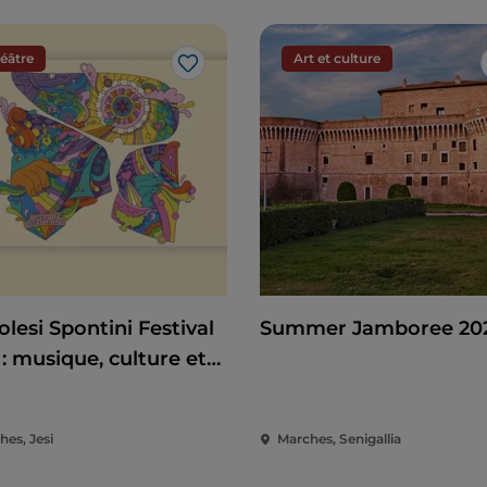
éâtre
Art et culture
J’aime
lesi Spontini Festival
Summer Jamboree 20
: musique, culture et
tacle au cœur des
hes
hes, Jesi
Marches, Senigallia