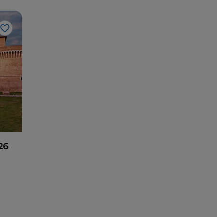
J’aime
26