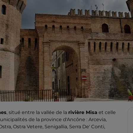
hes
, situé entre la vallée de la
rivière Misa
et celle
cipalités de la province d'Ancône : Arcevia,
stra, Ostra Vetere, Senigallia, Serra De' Conti,