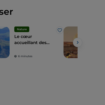
ser
Nature
Spir
J’aime
Le cœur
La 
accueillant des
de 
Apennins : les 9
communes des
6 minutes
3 m
Hautes Marches