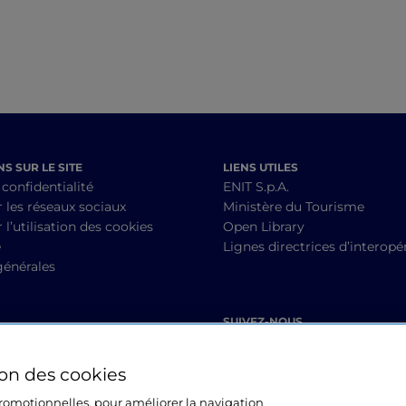
S SUR LE SITE
LIENS UTILES
 confidentialité
ENIT S.p.A.
r les réseaux sociaux
Ministère du Tourisme
 l’utilisation des cookies
Open Library
é
Lignes directrices d’interopér
générales
SUIVEZ-NOUS
ion des cookies
 promotionnelles, pour améliorer la navigation