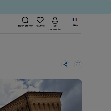
FR
Rechercher
Favoris
Se
connecter
J’aime