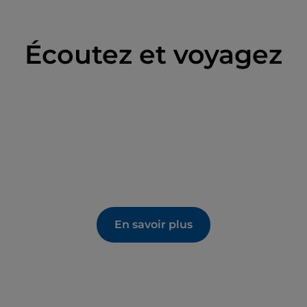
 le palais municipal néoclassique, la tour civique et
Écoutez et voyagez
ce d'Ancône, créée en 2014, qui a sanctionné la
 dei mestieri », un espace où vous pourrez admirer
isans locaux,
Castel Colonna
, entouré d'une
re vallonné qui possède un important palais du
agonale. Autour du château, vous pourrez encore
 de quatre fortifications d'angle et culminant
atif d'aménagement urbain d'origine du
En savoir plus
ord à la fin du Moyen Âge, puis à l'époque moderne.
religieuse, citons le monastère de Santa Maria
 monastiques.
lages d'Italie et les villages Pavillon orange, est une
opéenne. Le centre du village est une succession