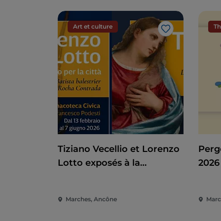
Art et culture
Th
J’aime
Tiziano Vecellio et Lorenzo
Pergo
Lotto exposés à la
2026 
Pinacothèque d'Ancône
spec
Marc
Marches, Ancône
Marc