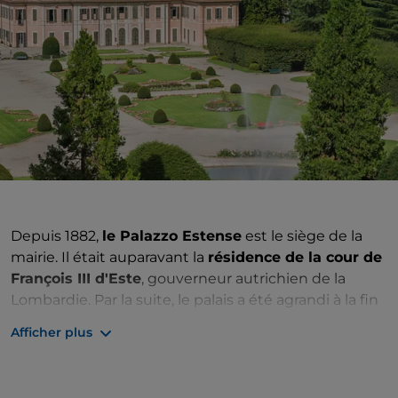
Depuis 1882,
le Palazzo Estense
est le siège de la
mairie. Il était auparavant la
résidence de la cour de
François III d'Este
, gouverneur autrichien de la
Lombardie. Par la suite, le palais a été agrandi à la fin
du XVIIIe siècle : 2 ailes latérales ont été
ajoutées
, par
Afficher plus
rapport au plan traditionnel en « U » des villas du
XVIIIe siècle.
La partie la plus remarquable du palais
Estense, cependant, est celle qui est enfermée par la