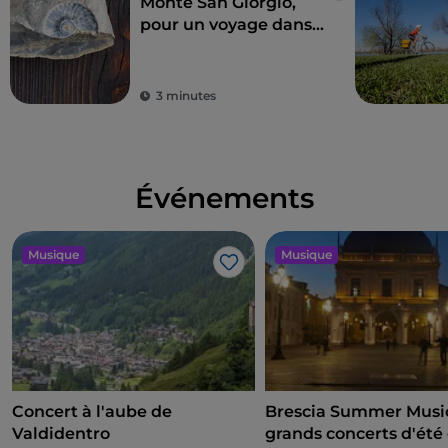
Monte San Giorgio,
pour un voyage dans
le monde d'il y a
230 millions d'années
3 minutes
Événements
Musique
Musique
J’aime
Concert à l'aube de
Brescia Summer Music
Valdidentro
grands concerts d'été