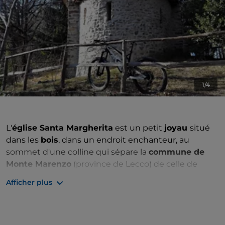
1/4
L'
église Santa Margherita
est un petit
joyau
situé
dans les
bois
, dans un endroit enchanteur, au
sommet d'une colline qui sépare la
commune de
Monte Marenzo
(province de Lecco) de celle de
Torre de' Busi
(province de Bergame). Le bâtiment
Afficher plus
est en pierre et remonte au
XIIIe siècle
. La structure
qui se dresse sur les ruines d'un château est très
simple, elle se présente comme une cabane avec
trois ouvertures, un corps central et une abside