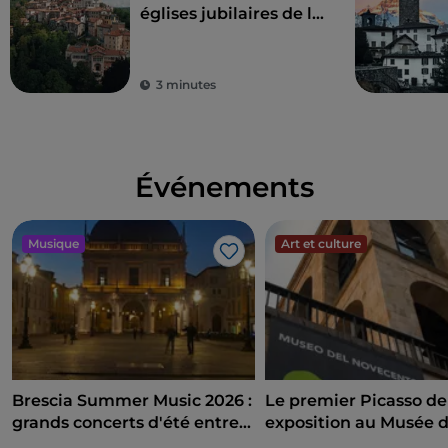
églises jubilaires de la
province de Varèse :
un voyage entre art,
nature et spiritualité
3 minutes
Événements
Musique
Art et culture
J’aime
Brescia Summer Music 2026 :
Le premier Picasso de 
grands concerts d'été entre
exposition au Musée 
Campo Marte et Piazza
siècle entre art, politi