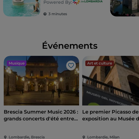
Powered By:
une detox totale
3 minutes
Événements
Musique
Art et culture
J’aime
Brescia Summer Music 2026 :
Le premier Picasso de 
grands concerts d'été entre
exposition au Musée 
Campo Marte et Piazza
siècle entre art, politi
Loggia
engagement internat
Lombardie, Brescia
Lombardie, Milan