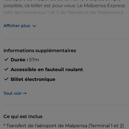
possible, ce billet est pour vous. Le Malpensa Express
relie les terminaux 1 et 2 de l'aéroport de Malpensa à
la gare centrale de Milan, en plein cœur de la ville.
Afficher plus
Grâce à ce service rapide, confortable et pratique,
vous n'avez pas besoin de naviguer dans la
circulation locale ou de faire face à des situations de
Informations supplémentaires
transport en commun dérangeantes. Il vous suffit de
Durée :
57m
réserver votre billet Malpensa Express à l'avance et
de rendre votre voyage à Milan aussi simple et facile
Accessible en fauteuil roulant
que possible.
Billet électronique
Tout voir
Ce qui est inclus
* Transfert de l'aéroport de Malpensa (Terminal 1 et 2)