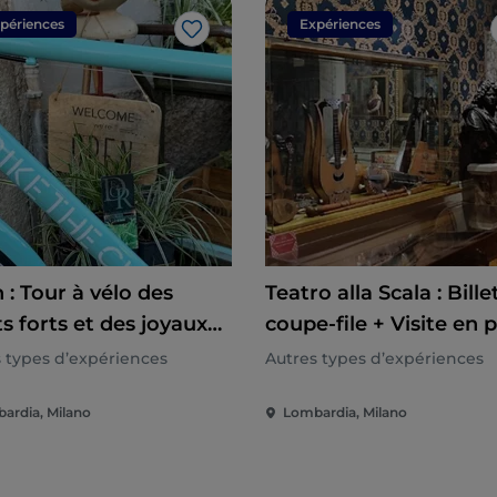
périences
Expériences
J’aime
 : Tour à vélo des
Teatro alla Scala : Bille
s forts et des joyaux
coupe-file + Visite en p
és
groupe
 types d’expériences
Autres types d’expériences
ardia, Milano
Lombardia, Milano