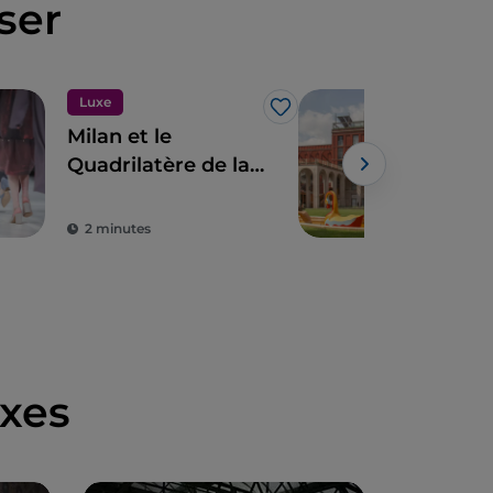
ser
Luxe
J’aime
Milan et le
À Mi
Quadrilatère de la
des
Mode
ren
Tri
2 minutes
2 m
xes