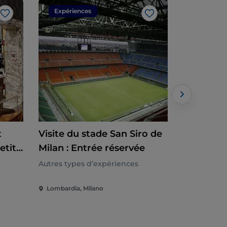
Expériences
Expérien
J’aime
J’aime
t
Visite du stade San Siro de
Apéritif 
etit
Milan : Entrée réservée
Navigli
Autres types d’expériences
Autres type
Lombardia, Milano
Lombardia,