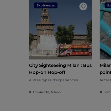
Expériences
Ex
J’aime
City Sightseeing Milan : Bus
Milan
Hop-on Hop-off
point
cach
Autres types d’expériences
Autres
Lombardia, Milano
Lomb