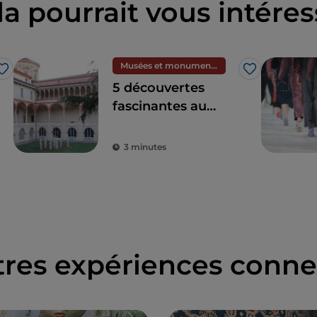
la pourrait vous intéres
Musées et monuments
J’aime
J’aime
5 découvertes
fascinantes au
Musée national des
sciences et de la
3 minutes
technologie
Léonard de Vinci à
Milan
tres expériences conne