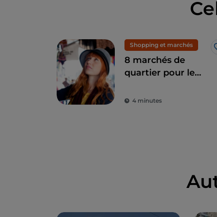
Ce
Shopping et marchés
8 marchés de
quartier pour le
shopping à Milan :
mode exclusive à
4 minutes
petits prix
Au