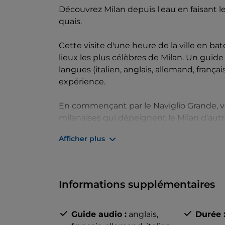
Découvrez Milan depuis l'eau en faisant l
quais.
Cette visite d'une heure de la ville en b
lieux les plus célèbres de Milan. Un guide
langues (italien, anglais, allemand, frança
expérience.
En commençant par le Naviglio Grande, 
milanaises qui dépeignent le Milan d'aut
idyllique, vous rencontrerez l'une des plus 
Afficher plus
Cristoforo, dont la construction a débuté a
En avançant le long du Naviglio Grande, 
Canottieri Milano Olona et sur le célèbre V
Informations supplémentaires
son nom aux habitants qui y lavaient leur 
Guide audio :
anglais,
Durée 