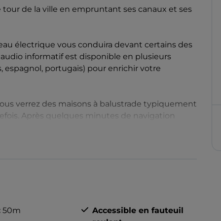
e tour de la ville en empruntant ses canaux et ses
ateau électrique vous conduira devant certains des
 audio informatif est disponible en plusieurs
is, espagnol, portugais) pour enrichir votre
vous verrez des maisons à balustrade typiquement
refois. Après quelques minutes de navigation
anciennes églises de la ville : l'église San
u XIIIe siècle.
vous tomberez sur le siège historique des
icolo dei lavandai, un joyau architectural qui doit
linge.
:
50m
Accessible en fauteuil