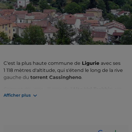
C'est la plus haute commune de
Ligurie
avec ses
1 118 mètres d'altitude, qui s'étend le long de la rive
gauche du
torrent Cassingheno
.
Comme d'autres villages de l'
Alta Val Trebbia
, ses
Afficher plus
origines remontent à la fuite des populations de la
côte à l'époque médiévale. Son nom vient de
« fascia », nom d'une bande de terre cultivée et
soutenue par des murs en pierres sèches, typique
du paysage rural ligure.