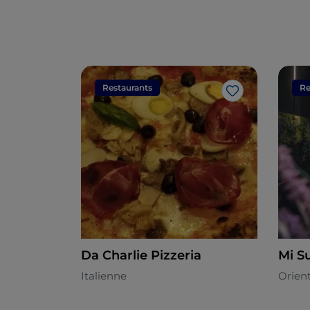
Restaurants
Re
J’aime
Da Charlie Pizzeria
Mi Su
Italienne
Orien