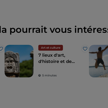
la pourrait vous intéres
Art et culture
J’aime
J’aime
7 lieux d'art,
d'histoire et de
culture à une
heure de Rome
5 minutes