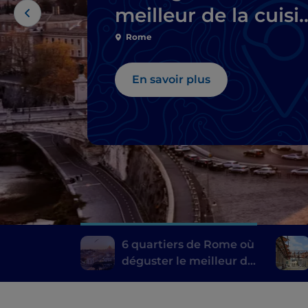
meilleur de la cuisi
typique
Rome
En savoir plus
6 quartiers de Rome où
déguster le meilleur de
la cuisine typique