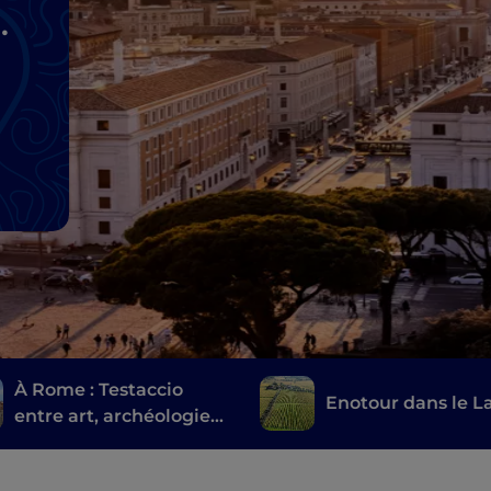
ne
À Rome : Testaccio
Enotour dans le L
entre art, archéologie
et une cuisine de rue
très romaine