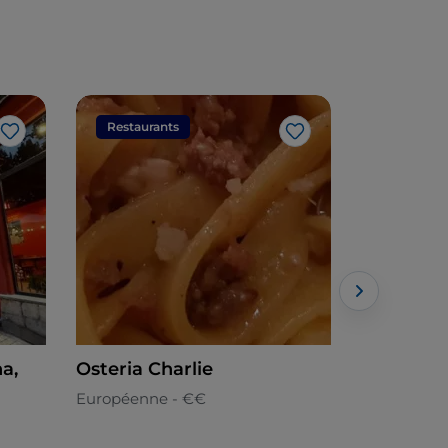
Restaurants
Restaura
J’aime
J’aime
Osteria Charlie
Daddy's
Européenne - €€
Italienne -