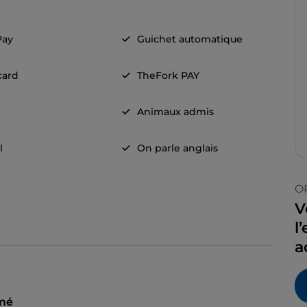
Pay
Guichet automatique
card
TheFork PAY
Animaux admis
l
On parle anglais
O
V
l
a
mé