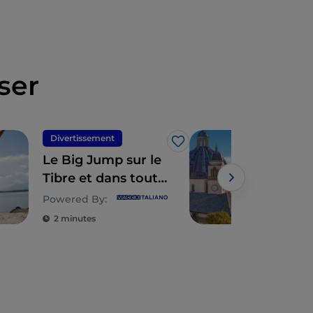
ser
Divertissement
Spir
J’aime
Le Big Jump sur le
La 
Tibre et dans toute
du L
l'Europe
pas
Powered By:
2 minutes
2 m