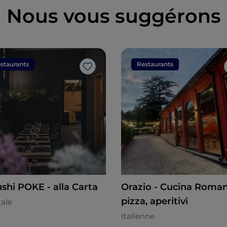
Nous vous suggérons
staurants
Restaurants
J’aime
shi POKE - alla Carta
Orazio - Cucina Romana,
pizza, aperitivi
tale
Italienne