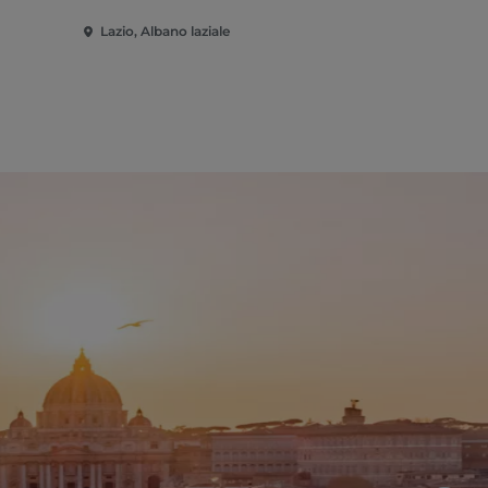
Lazio, Albano laziale
Lazio, Alban