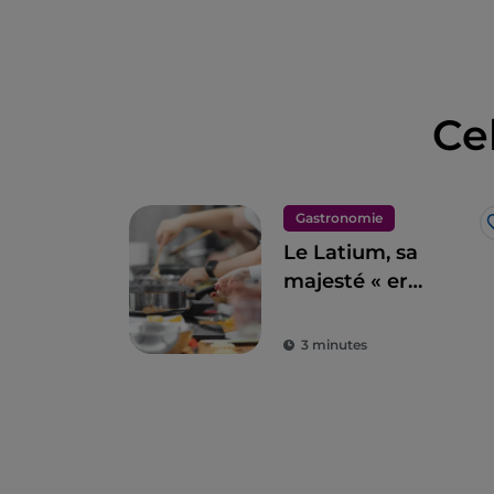
Ce
Gastronomie
Le Latium, sa
majesté « er
cimarolo » :
l'artichaut
3 minutes
romain IGP