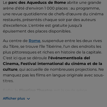
Le
parc des Aqueducs de Rome
abrite une grande
arène d'été d'environ 1 000 places : au programme,
une revue quotidienne de chefs-d'œuvre du cinéma
restaurés, présentés chaque soir par des auteurs
d'excellence. L'entrée est gratuite jusqu'à
épuisement des places disponibles.
Au centre de
Rome
, suspendue entre les deux rives
du Tibre, se trouve l'île Tibérine, l'un des endroits les
plus pittoresques et riches en histoire de la capitale.
C'est ici que se déroule
l'événementIsola del
Cinema, Festival international du cinéma et de la
culture
, qui accueille de nombreuses projections. Ne
manquez pas les films en langue originale avec sous-
titres.
Enfin, le
Floating Theatre
, est la seule arène
flottante italienne respectueuse de l'environnement
Afficher plus
immergée dans un contexte urbain, située près du