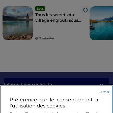
Lacs
J’aime
Tous les secrets du
village englouti sous
les eaux de Curon
dans le Haut-Adige
2 minutes
Informations sur le site
Fermer
Liens utiles
Préférence sur le consentement à
l’utilisation des cookies