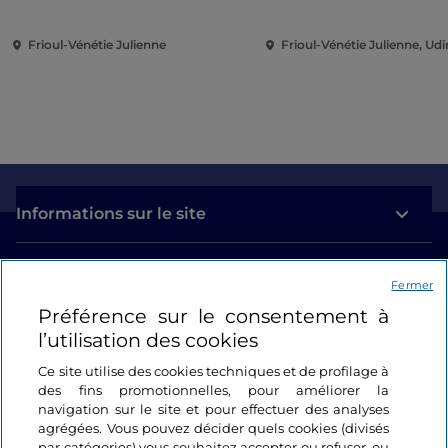
du Kunst Museum de
Winterthur
Frioul-Vénétie Julienne
Frioul-Vénétie Julienne, Ud
Informations sur le site
Liens utiles
Fermer
Préférence sur le consentement à
Se connecter
l’utilisation des cookies
Suivez-nous
Ce site utilise des cookies techniques et de profilage à
des fins promotionnelles, pour améliorer la
navigation sur le site et pour effectuer des analyses
agrégées. Vous pouvez décider quels cookies (divisés
par catégories) vous souhaitez accepter ou refuser, ou