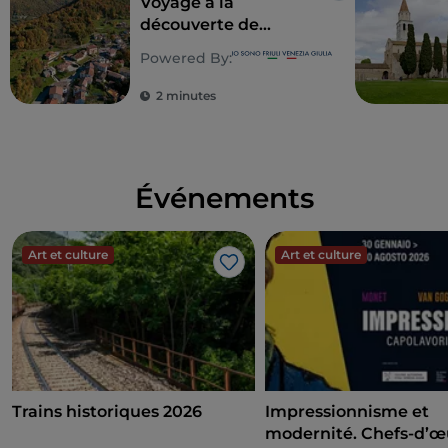
Voyage à la
découverte de
Cividale del Friuli et
Powered By:
des vallées du
Natisone
2 minutes
Événements
Art et culture
Art et culture
J’aime
Trains historiques 2026
Impressionnisme et
modernité. Chefs-d’œ