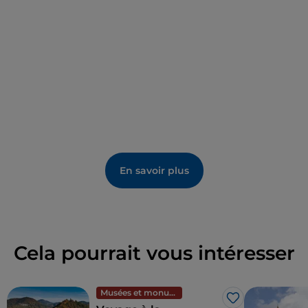
dresse au sommet du clocher
, devenu symbole du
Frioul avec le surnom d'
«agnul dal Friûl »
, est encore
plus récent et remonte à 1777.
En savoir plus
Cela pourrait vous intéresser
Musées et monuments
J’aime