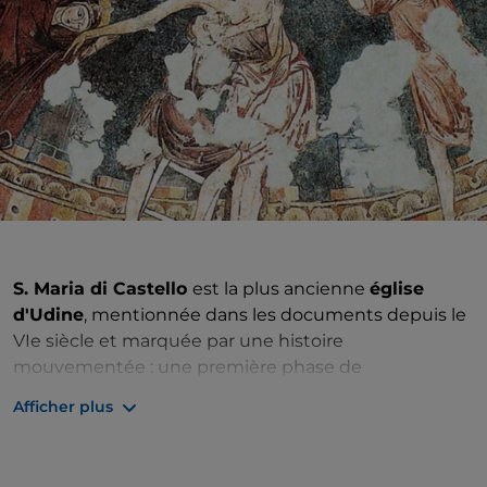
S. Maria di Castello
est la plus ancienne
église
d'Udine
, mentionnée dans les documents depuis le
VIe siècle et marquée par une histoire
mouvementée : une première phase de
reconstruction remonte déjà à l'époque lombarde et
Afficher plus
ce fut peut-être le roi Liutprand lui-même qui la
patronna. Mais les incursions hongroises du Xe siècle
ont dévasté le bâtiment qui a dû être reconstruit