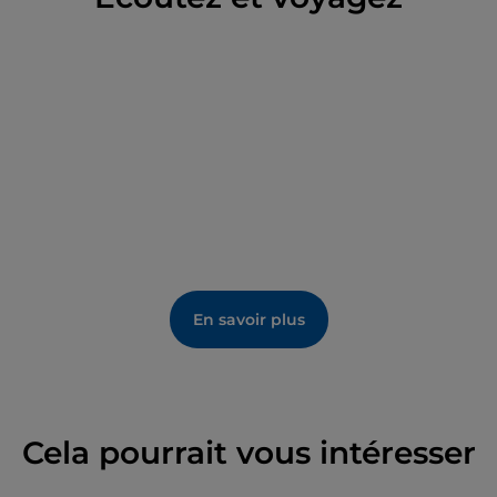
d'Edoardo Tresoldi, inaugurée en 2020, s'intitule
Opera. C'est une architecture ouverte, transparente
et utilisable, composée de 46 colonnes en grille
métallique disposées dans un grand espace vert.
En savoir plus
Cela pourrait vous intéresser