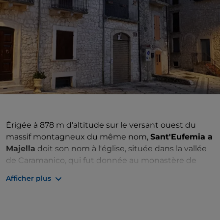
Érigée à 878 m d'altitude sur le versant ouest du
massif montagneux du même nom,
Sant'Eufemia a
Majella
doit son nom à l'église, située dans la vallée
de Caramanico, qui fut donnée au monastère de
Saint-Clément de Casauria en septembre 1064
.
Afficher plus
Né comme
agglomération pastorale
, le village a été
formé par la fusion de deux centres d'habitation
différents : Villa Ricciardi et Villa S. Eufemia.