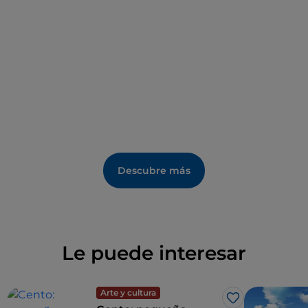
Municipio de Piacenza en 1342. La posición más
importante de la plaza está reservada a la Colegiata,
construcción románica consagrada en 1122, con un
claustro desde el que se accede al
Museo della
Collegiata
, donde se exponen muebles y objetos
sagrados, material lapidario y una galería de cuadros.
Descubre más
Le puede interesar
Arte y cultura
Me gusta