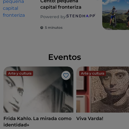
Cento: pequeña
capital fronteriza
Powered by:
5 minutos
Eventos
Arte y cultura
Arte y cultura
Me gusta
Frida Kahlo. La mirada como
Viva Varda!
identidad»