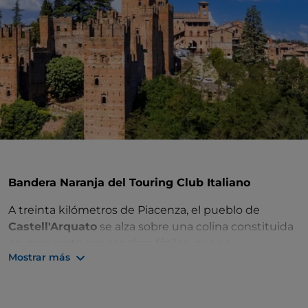
Bandera Naranja del Touring Club Italiano
A treinta kilómetros de Piacenza, el pueblo de
Castell'Arquato
se alza sobre una colina constituida
en gran parte por conchas fósiles, que se
Mostrar más
acumularon en la zona cuando, hace mucho tiempo,
se encontraba sumergida por las aguas.
Los interesantes hallazgos de esta curiosa historia se