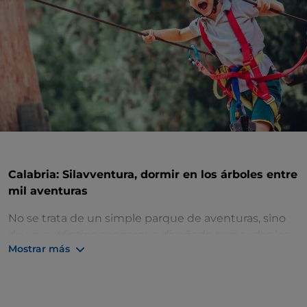
Calabria: Silavventura, dormir en los árboles entre
mil aventuras
No se trata de un simple parque de aventuras, sino
de un auténtico ecoparque diseñado para todas las
Mostrar más
personas, grandes o pequeñas, que queréis
divertiros al aire libre de forma sostenible.
Nos encontramos en Lorica, en el paisaje virgen de la