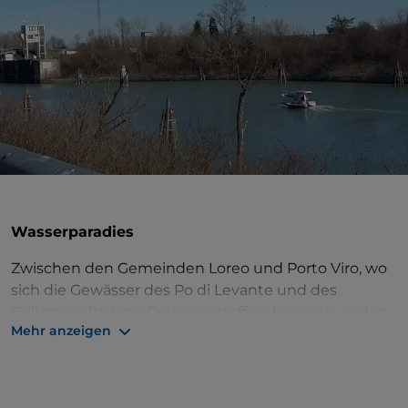
Wasserparadies
Zwischen den Gemeinden Loreo und Porto Viro, wo
sich die Gewässer des Po di Levante und des
Collettore Padano Polesano treffen, bevor sie in den
Mehr anzeigen
Hauptarm des großen Flusses münden, wurde in
den 1920er Jahren die
Conca di Volta Grimana
gebaut, um die Schifffahrt zwischen dem Po und der
Lagune von Venedig zu gewährleisten.