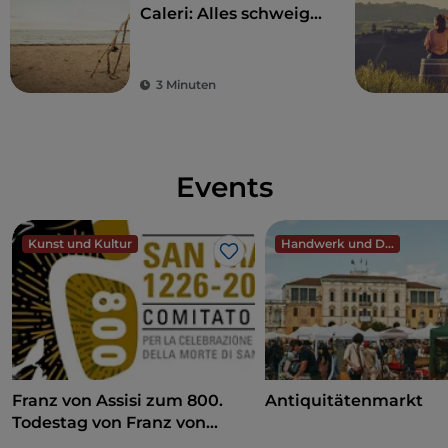
Caleri: Alles schweige,
es spricht die Natur
3 Minuten
Events
Kunst und Kultur
Handwerk und Design
Like
Franz von Assisi zum 800.
Antiquitätenmarkt
Todestag von Franz von
Assisi