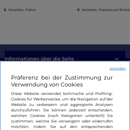
Venetien, Feltre
Venetien, Piazzola sul Brent
Informationen über die Seite
Schließen
Nützliche Links
Präferenz bei der Zustimmung zur
Verwendung von Cookies
Login
Diese Website verwendet technische und Profiling-
Cookies für Werbezwecke, um die Navigation auf der
Bleiben wir in Kontakt
Website zu verbessern und aggregierte Analysen
durchzuführen. Sie können jederzeit entscheiden,
welchen Cookies (nach Kategorien unterteilt) Sie
zustimmen, welche Sie verweigern oder widerrufen
möchten, indem Sie auf den entsprechenden