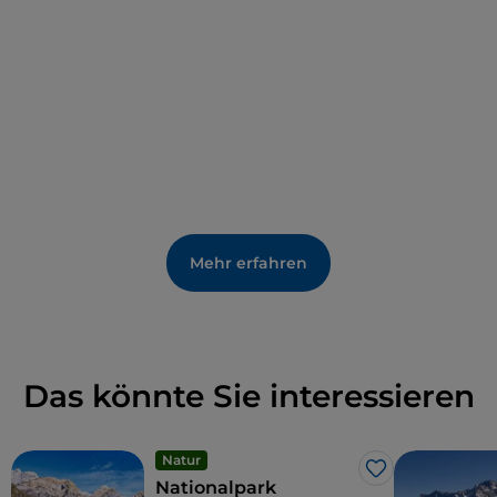
Im Jahr 1732 wurde der von Filippo Juvarra
entworfene barocke Glockenturm errichtet, der seit
1980 eine kleine Basilika ist.
Im Inneren befinden sich zahlreiche Werke
bedeutender Künstler wie Cesare Vecellio, Andrea
Meldolla, genannt
lo Schiavone
, Jacopo Da Ponte,
Mehr erfahren
Andrea Brustolon, Gaspare Diziani und andere.
Das könnte Sie interessieren
Natur
Like
Nationalpark