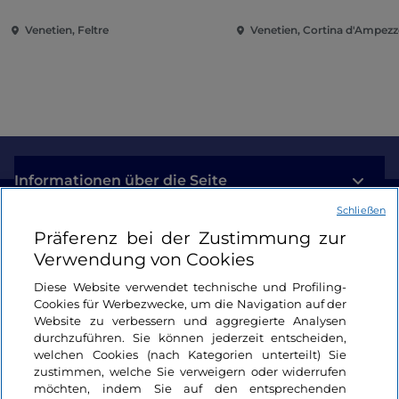
Venetien, Feltre
Venetien, Cortina d'Ampez
Informationen über die Seite
Schließen
Nützliche Links
Präferenz bei der Zustimmung zur
Verwendung von Cookies
Login
Diese Website verwendet technische und Profiling-
Cookies für Werbezwecke, um die Navigation auf der
Bleiben wir in Kontakt
Website zu verbessern und aggregierte Analysen
durchzuführen. Sie können jederzeit entscheiden,
welchen Cookies (nach Kategorien unterteilt) Sie
zustimmen, welche Sie verweigern oder widerrufen
möchten, indem Sie auf den entsprechenden