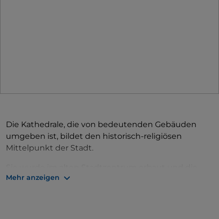
Die Kathedrale, die von bedeutenden Gebäuden
umgeben ist, bildet den historisch-religiösen
Mittelpunkt der Stadt.
Sie wurde im alten Stadtzentrum erbaut und die
Mehr anzeigen
ersten Informationen darüber stammen aus dem
Jahr 547, als Bischof Felix sie als Zeichen der
Dankbarkeit dem Heiligen Martin, Bischof von Tours,
widmete. Von der ursprünglichen