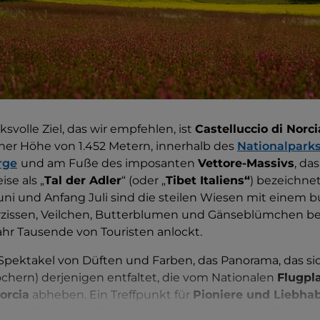
svolle Ziel, das wir empfehlen, ist
Castelluccio di Norci
ner Höhe von 1.452 Metern, innerhalb des
Nationalparks
rge
und am Fuße des imposanten
Vettore-Massivs
, das
se als „
Tal der Adler
“ (oder „
Tibet Italiens“
) bezeichnet
ni und Anfang Juli sind die steilen Wiesen mit einem 
rzissen, Veilchen, Butterblumen und Gänseblümchen be
Jahr Tausende von Touristen anlockt.
s Spektakel von Düften und Farben, das Panorama, das s
chern) derjenigen entfaltet, die vom Nationalen
Flugpl
orcia
abheben. Ein Treffpunkt für
Pioniere und Liebha
e und Erlebnisse für Drachen- und Gleitschirmfliegen 