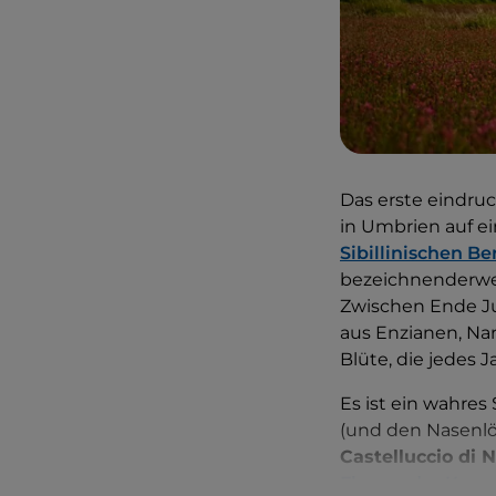
Das erste eindruck
in
Umbrien auf ei
Sibillinischen Be
bezeichnenderwei
Zwischen Ende Ju
aus Enzianen, Na
Blüte, die jedes 
Es ist ein wahre
(und den Nasenlö
Castelluccio di N
Fluges, der Kurs