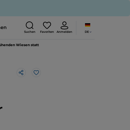
nen
DE
Suchen
Favoriten
Anmelden
lühenden Wiesen statt
Like
r