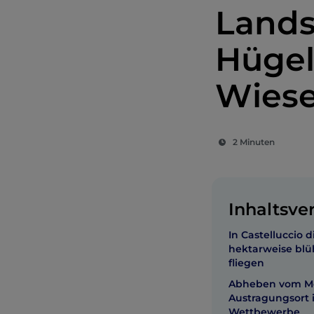
Lands
Hügel
Wiese
2 Minuten
Inhaltsve
In Castelluccio d
hektarweise bl
fliegen
Abheben vom M
Austragungsort 
Wettbewerbe