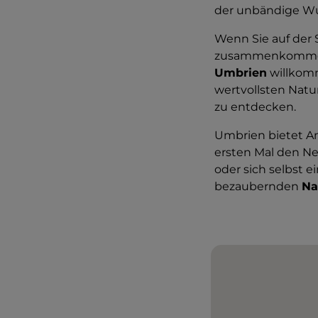
der unbändige Wun
Wenn Sie auf der 
zusammenkommen
Umbrien
willkomm
wertvollsten Natu
zu entdecken.
Umbrien bietet A
ersten Mal den Ne
oder sich selbst 
bezaubernden
Na
2