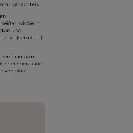
n zu betrachten.
gen
heißen wir Sie in
nsten und
pektive (von oben)
denen man zum
oten erleben kann,
en von einer