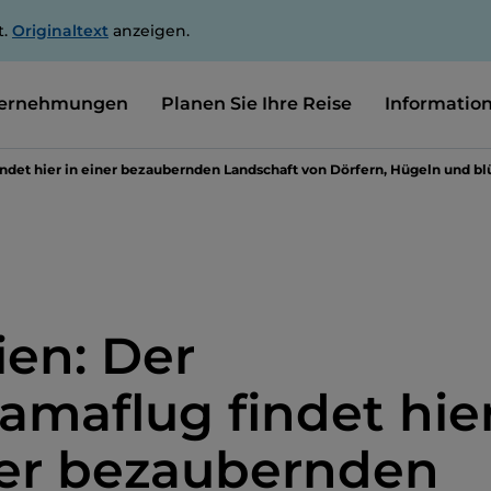
t.
Originaltext
anzeigen.
ernehmungen
Planen Sie Ihre Reise
Informatio
ndet hier in einer bezaubernden Landschaft von Dörfern, Hügeln und b
en: Der
amaflug findet hie
ner bezaubernden