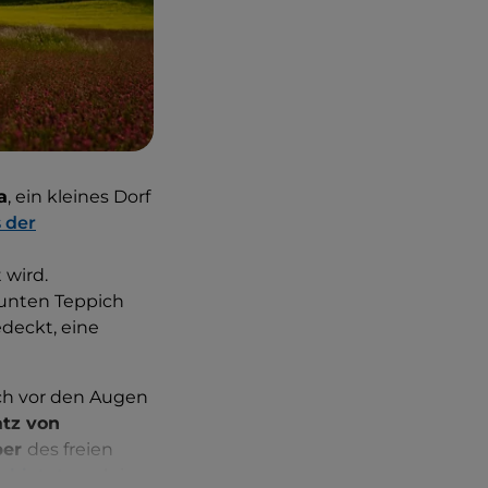
a
, ein kleines Dorf
 der
 wird.
bunten Teppich
deckt, eine
ich vor den Augen
atz von
ber
des freien
anbietet
, auch im