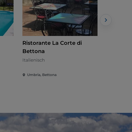
Ristorante La Corte di
La Lumac
Bettona
Aus Umbrie
Italienisch
Umbria, Bettona
Umbria, Be