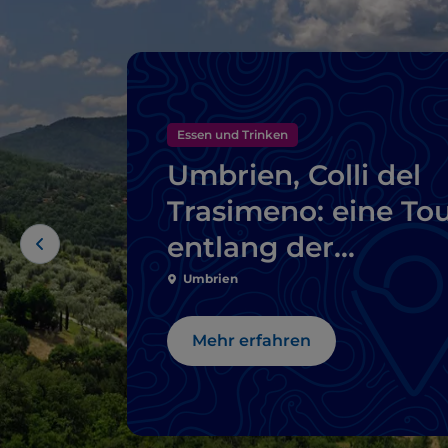
Essen und Trinken
Umbrien, Colli del
Trasimeno: eine To
entlang der
Weinstraße
Umbrien
Mehr erfahren