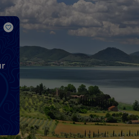
Like
ur