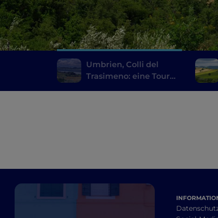
Umbrien, Colli del
Trasimeno: eine Tour
entlang der Weinstraße
INFORMATION
Datenschut