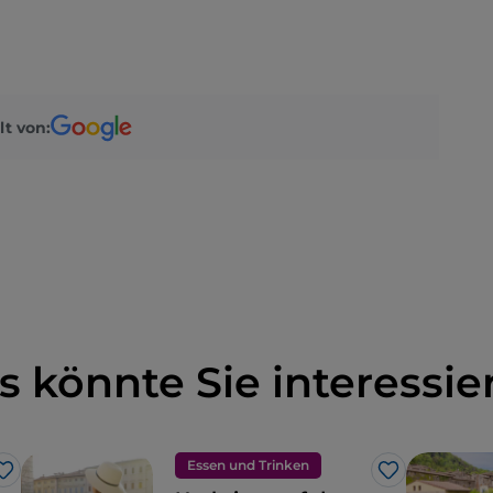
lt von:
s könnte Sie interessie
Essen und Trinken
Like
Like