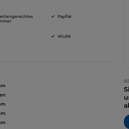
ertengerechtes
PayPal
immer
WLAN
B
 pm
S
sen
u
 pm
a
 pm
 pm