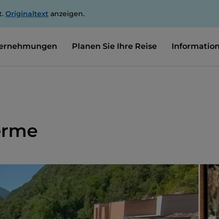
t.
Originaltext
anzeigen.
ernehmungen
Planen Sie Ihre Reise
Informatio
erme