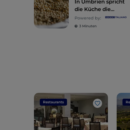
In Umbrien spricht
die Küche die
Sprache der Natur
Powered by:
3 Minuten
Restaurants
Re
Like