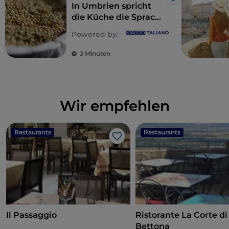
Like
In Umbrien spricht
die Küche die Sprache
der Natur
Powered by:
3 Minuten
Wir empfehlen
Restaurants
Restaurants
Like
Il Passaggio
Ristorante La Corte di
Bettona