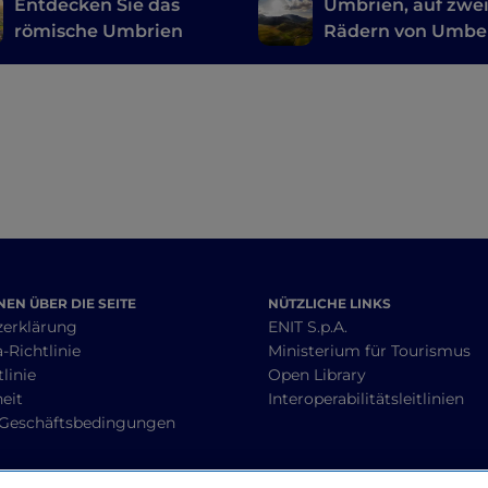
Entdecken Sie das
Umbrien, auf zwe
römische Umbrien
Rädern von Umbe
zum Monte Cucco
EN ÜBER DIE SEITE
NÜTZLICHE LINKS
zerklärung
ENIT S.p.A.
-Richtlinie
Ministerium für Tourismus
linie
Open Library
heit
Interoperabilitätsleitlinien
 Geschäftsbedingungen