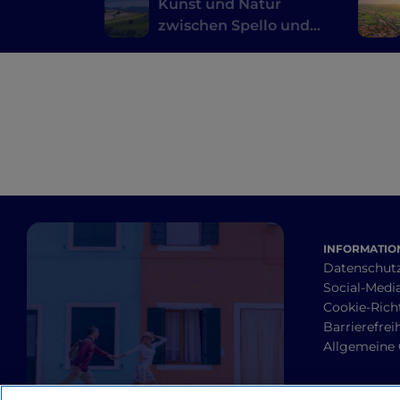
Kunst und Natur
zwischen Spello und
Spoleto
INFORMATION
Datenschut
Social-Media
Cookie-Richt
Barrierefrei
Allgemeine