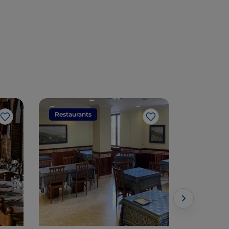
Restaurants
Restaura
Like
Like