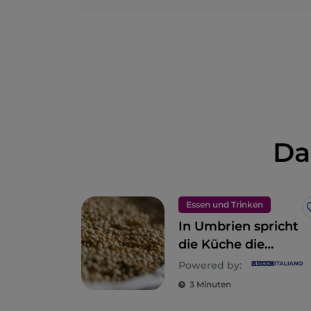
Da
Essen und Trinken
In Umbrien spricht
die Küche die
Sprache der Natur
Powered by:
3 Minuten