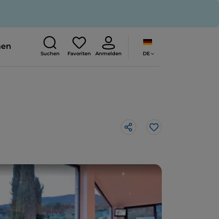
nen
DE
Suchen
Favoriten
Anmelden
Like