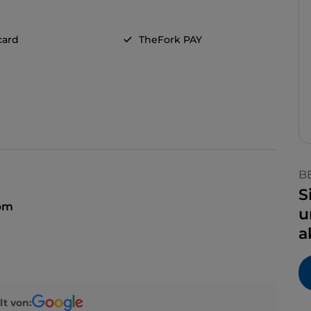
card
TheFork PAY
B
S
 pm
u
a
lt von: