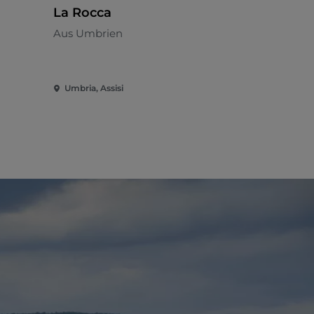
La Rocca
Viole Cou
Aus Umbrien
Aus Umbri
Umbria, Assisi
Umbria, Ass