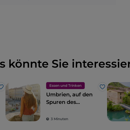
s könnte Sie interessie
Essen und Trinken
Like
Like
Umbrien, auf den
Spuren des
Geschmacks
3 Minuten