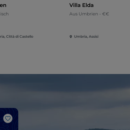
en
Villa Elda
nisch
Aus Umbrien - €€
a, Città di Castello
Umbria, Assisi
Like