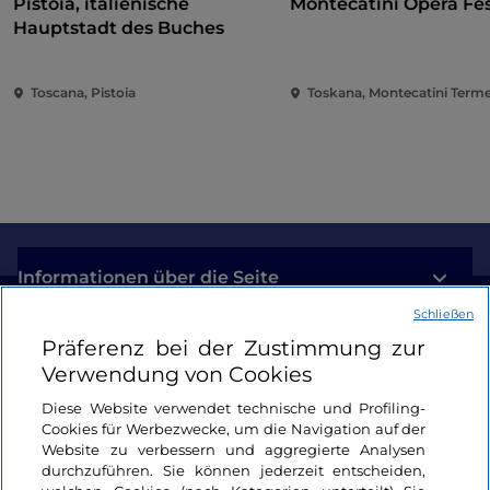
Pistoia, italienische
Montecatini Opera Fes
Hauptstadt des Buches
Toscana, Pistoia
Toskana, Montecatini Term
Informationen über die Seite
Schließen
Nützliche Links
Präferenz bei der Zustimmung zur
Verwendung von Cookies
Login
Diese Website verwendet technische und Profiling-
Cookies für Werbezwecke, um die Navigation auf der
Bleiben wir in Kontakt
Website zu verbessern und aggregierte Analysen
durchzuführen. Sie können jederzeit entscheiden,