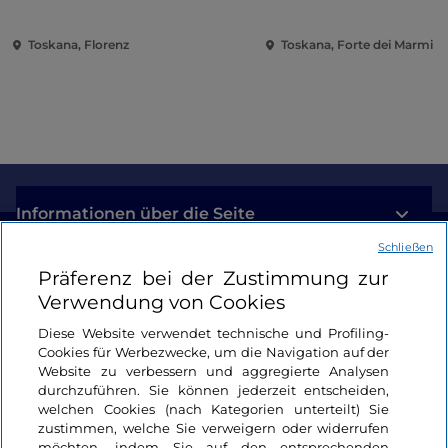
Toskana, Florenz
Toskana, Forte dei Marmi
Informationen über die Seite
Schließen
Nützliche Links
Präferenz bei der Zustimmung zur
Verwendung von Cookies
Login
Diese Website verwendet technische und Profiling-
Cookies für Werbezwecke, um die Navigation auf der
Bleiben wir in Kontakt
Website zu verbessern und aggregierte Analysen
durchzuführen. Sie können jederzeit entscheiden,
welchen Cookies (nach Kategorien unterteilt) Sie
zustimmen, welche Sie verweigern oder widerrufen
möchten, indem Sie auf den entsprechenden