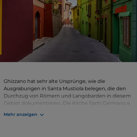
Ghizzano hat sehr alte Ursprünge, wie die
Ausgrabungen in Santa Mustiola belegen, die den
Durchzug von Römern und Langobarden in diesem
Gebiet dokumentieren. Die Kirche Santi Germano e
Prospero ist seit 1406 dokumentiert, während das
Mehr anzeigen
Oratorium Santissima Annunziata Ende des
19. Jahrhunderts errichtet wurde. Ein Gegengewicht
zu diesen Elementen der Vergangenheit bilden die