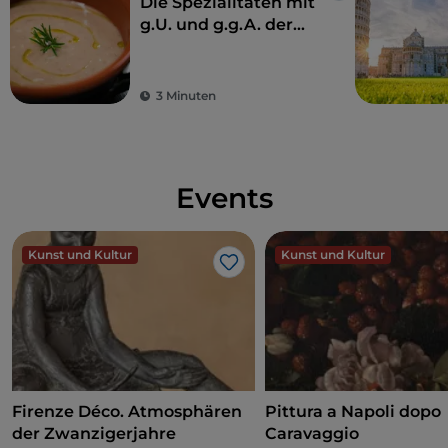
Die Spezialitäten mit
g.U. und g.g.A. der
Toskana
3 Minuten
Events
Kunst und Kultur
Kunst und Kultur
Like
Firenze Déco. Atmosphären
Pittura a Napoli dopo
der Zwanzigerjahre
Caravaggio