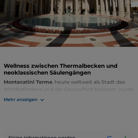
Wellness zwischen Thermalbecken und
neoklassischen Säulengängen
Montecatini Terme
, heute weltweit als Stadt des
Wohlbefindens und der Gesundheit bekannt, wurde
auf einem Grundwasserspiegel von weniger als
Mehr anzeigen
100 Metern errichtet, aus dem das Thermalwasser
stammt. Dieses Juwel in der Krone der Stadt wurde
für 2021 in die Liste des Weltkulturerbes der
UNESCO aufgenommen.
Einige Informationen werden