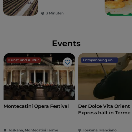
Ausblicken
3 Minuten
Events
Kunst und Kultur
Entspannung und Wellness
Like
Montecatini Opera Festival
Der Dolce Vita Orient
Express hält in Terme 
Saturnia
Toskana, Montecatini Terme
Toskana, Manciano