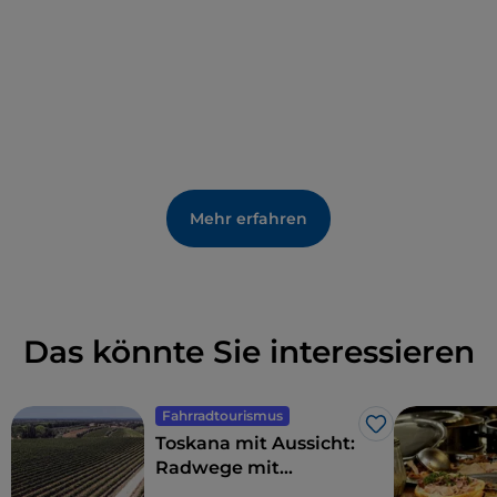
Stunde fahren, ist es noch schöner und
romantischer, mit den roten Zügen Gigio und Gigia
hinaufzufahren.
Mehr erfahren
Das könnte Sie interessieren
Fahrradtourismus
Like
Toskana mit Aussicht:
Radwege mit
atemberaubenden