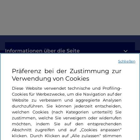
Informationen über die Seite
Schließen
Nützliche Links
Präferenz bei der Zustimmung zur
Verwendung von Cookies
Login
Diese Website verwendet technische und Profiling-
Cookies für Werbezwecke, um die Navigation auf der
Bleiben wir in Kontakt
Website zu verbessern und aggregierte Analysen
durchzuführen. Sie können jederzeit entscheiden,
welchen Cookies (nach Kategorien unterteilt) Sie
zustimmen, welche Sie verweigern oder widerrufen
möchten, indem Sie auf den entsprechenden
Abschnitt zugreifen und auf „Cookies anpassen“
klicken. Durch Klicken auf „Alle zulassen“ stimmen